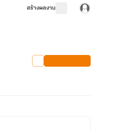
สร้างผลงาน