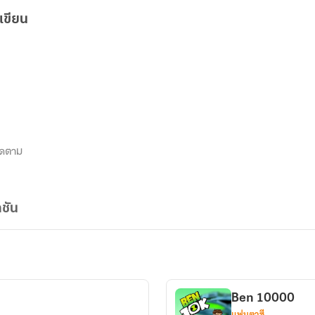
เขียน
ิดตาม
ชัน
Ben 10000
แฟนตาซี