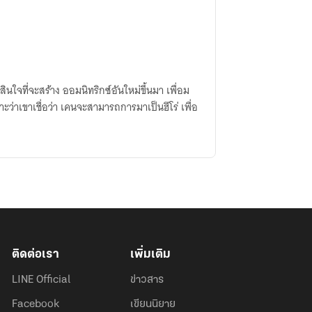
ตัดสินใจที่จะสร้าง ออมนิทริกซ์อันใหม่ขึ้นมา เพื่อม
ว่าเขาเชื่อว่า เคนจะสามารถการมาเป็นฮีโร่ เพื่อ
ติดต่อเรา
เพิ่มเติม
LINE Official
ข่าวสาร
Facebook
เขียนนิยาย