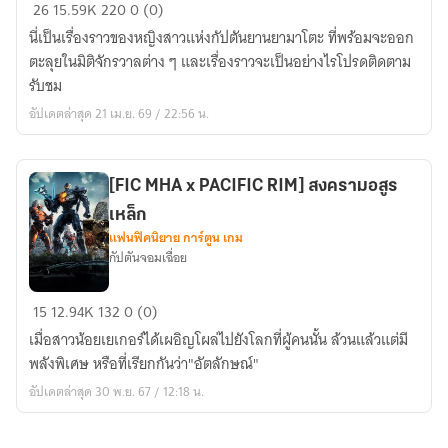
[Fic
26
15.59K
220
0 (0)
all
นี่เป็นเรื่องราวของหญิงสาวแห่งกัปตันยานยามาโตะ ที่พร้อมจะออก
x
ตะลุยในมิติจักรวาลต่าง ๆ และเรื่องราวจะเป็นอย่างไรโปรดติดตาม
Space
รับชม
battleship
อัปเดตล่าสุด 21 เม.ย. 69 / 22:56 น.
yamato]
ยา
มา
[FIC MHA x PACIFIC RIM] สงครามอสูร
โตะ
เหล็ก
พิทักษ์
แฟนฟิคนิยาย การ์ตูน เกม
จักรวาล
กัปตันจอมเฉื่อย
[FIC
15
12.94K
132
0 (0)
MHA
เมื่อสาวน้อยเยเกอร์ได้เผอิญโผล่ไปยังโลกที่ผู้คนนั้น ล้วนแล้วแต่มี
x
พลังพิเศษ หรือที่เรียกกันว่า"อัตลักษณ์"
PACIFIC
อัปเดตล่าสุด 30 พ.ย. 67 / 12:18 น.
RIM]
สงคราม