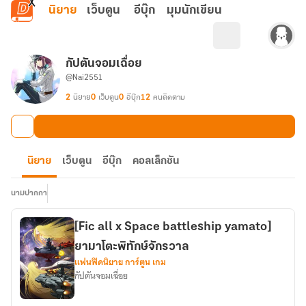
ข้ามไปยังเนื้อหาหลัก
นิยาย
เว็บตูน
อีบุ๊ก
มุมนักเขียน
กัปตันจอมเฉื่อย
@Nai2551
2
นิยาย
0
เว็บตูน
0
อีบุ๊ก
12
คนติดตาม
นิยาย
เว็บตูน
อีบุ๊ก
คอลเล็กชัน
นามปากกา
[Fic all x Space battleship yamato]
ยามาโตะพิทักษ์จักรวาล
แฟนฟิคนิยาย การ์ตูน เกม
กัปตันจอมเฉื่อย