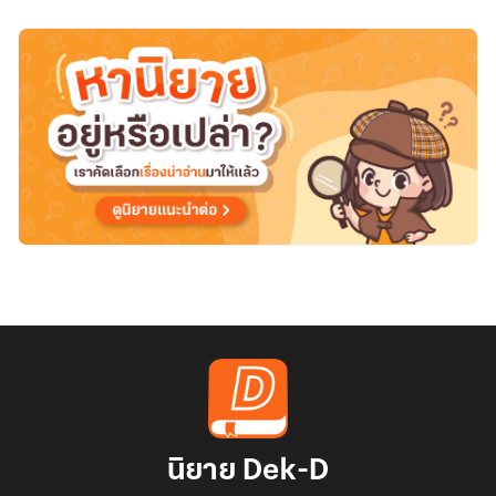
อสูร
เหล็ก
นิยาย Dek-D