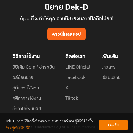
นิยาย Dek-D
App ที่จะทำให้คุณอ่านนิยายจนวางมือถือไม่ลง!
ดาวน์โหลดแอป
วิธีการใช้งาน
ติดต่อเรา
เพิ่มเติม
วิธีเติม Coin / ชำระเงิน
LINE Official
ข่าวสาร
วิธีซื้อนิยาย
Facebook
เขียนนิยาย
คู่มือการใช้งาน
X
กติกาการใช้งาน
Tiktok
คำถามที่พบบ่อย
Dek-D.com ใช้คุกกี้เพื่อพัฒนาประสบการณ์ของ ผู้ใช้ให้ดียิ่งขึ้น
ยอมรับ
เรียนรู้เพิ่มเติมที่นี่
© 2026
Dek-D Interactive Co.,Ltd.
All rights reserved. |
Privacy Policy