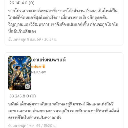
ผม
26
141
4
0 (0)
เกิด
จากโปรแกรมเมอร์ธรรมดาที่ตายคาโต๊ะทำงาน ต้องมาเกิดใหม่เป็น
ใหม่
โกสต์ที่อ่อนแอที่สุดในต่างโลก! เมื่อทางรอดเดียวคือดูดกลืน
เป็น
วิญญาณและวิวัฒนาการ เขาจึงต้องแข็งแกร่งขึ้น ก่อนจะถูกโลกใบ
โกส
นี้กลืนกินเสียเอง
ต์
อัปเดตล่าสุด 9 ส.ค. 69 / 20:37 น.
ที่
อ่อนแอ
ที่สุด
เงาแห่งหิมพานต์
แฟนตาซี
NaiKhiew
เงา
33
245
8
0 (0)
แห่ง
อนันต์ เด็กหนุ่มจากลับแล พลัดหลงสู่หิมพานต์ ดินแดนแห่งกินรี
หิมพานต์
ครุฑ และนาค ท่ามกลางการผจญภัย เขากลับพบเงาปริศนาที่แม้แต่
สรรพชีวิตในตำนานยังหวาดกลัว
อัปเดตล่าสุด 1 ส.ค. 69 / 15:20 น.