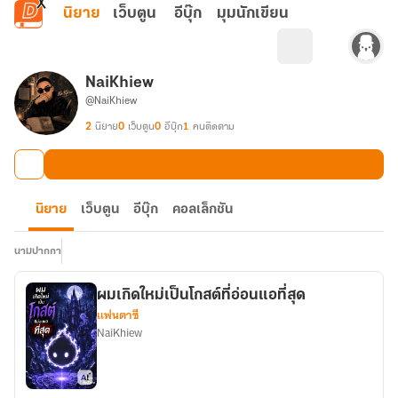
ข้ามไปยังเนื้อหาหลัก
นิยาย
เว็บตูน
อีบุ๊ก
มุมนักเขียน
NaiKhiew
@NaiKhiew
2
นิยาย
0
เว็บตูน
0
อีบุ๊ก
1
คนติดตาม
นิยาย
เว็บตูน
อีบุ๊ก
คอลเล็กชัน
นามปากกา
ผมเกิดใหม่เป็นโกสต์ที่อ่อนแอที่สุด
แฟนตาซี
NaiKhiew