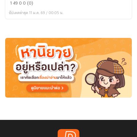
ดอกไม้
1
49
0
0 (0)
ที่
อัปเดตล่าสุด 11 ม.ค. 69 / 00:05 น.
ร่วง
หล่น