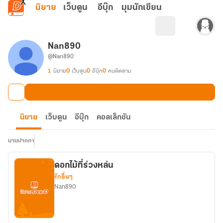
ข้ามไปยังเนื้อหาหลัก
นิยาย
เว็บตูน
อีบุ๊ก
มุมนักเขียน
Nan890
@Nan890
1
นิยาย
0
เว็บตูน
0
อีบุ๊ก
0
คนติดตาม
นิยาย
เว็บตูน
อีบุ๊ก
คอลเล็กชัน
นามปากกา
ดอกไม้ที่ร่วงหล่น
รักอื่นๆ
Nan890