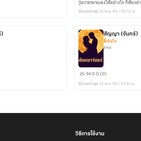
วุ่นวายจะจบลงได้อย่างไร ก็ต้องอ
อัปเดตล่าสุด 25 พ.ค. 69 / 00:52 น.
์)
สัญญา (จันทร์)
ซึ้งกินใจ
Vina
สัญญา
26
94
0
0 (0)
(จันทร์)
อัปเดตล่าสุด 23 พ.ค. 69 / 03:51 น.
วิธีการใช้งาน