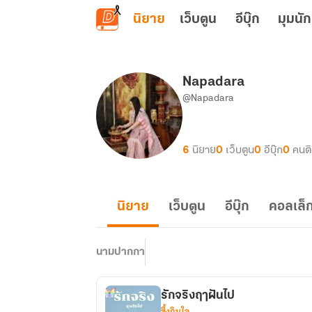
ข้ามไปยังเนื้อหาหลัก
นิยาย
เว็บตูน
อีบุ๊ก
มุมนัก
Napadara
@Napadara
6
นิยาย
0
เว็บตูน
0
อีบุ๊ก
0
คนต
นิยาย
เว็บตูน
อีบุ๊ก
คอลเล็ก
นามปากกา
รักจริงฤาฝันไป
ซึ้งกินใจ