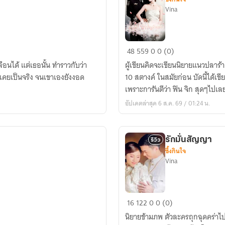
Vina
ขอ
48
559
0
0 (0)
ให้(รัก)
นได้ แต่เธอนั้น ทำราวกับว่า
ผู้เขียนคิดจะเขียนนิยายแนวปลาร้า 
เหมือน
ไม่เคยเป็นจริง จนเขาเองยังงอด
10 สตางค์ ในสมัยก่อน บัดนี้ได้
เดิม
เพราะการันตีว่า ฟิน จิก สุดๆไปเล
อัปเดตล่าสุด 6 ส.ค. 69 / 01:24 น.
รักมั่นสัญญา
รีวิว
ซึ้งกินใจ
Vina
รัก
16
122
0
0 (0)
มั่น
นิยายข้ามภพ ตัวละครถุกฉุดคร่าไป
สัญญา