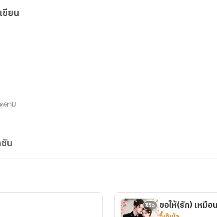
เขียน
ิดตาม
ชัน
ขอให้(รัก) เหมือ
รีวิว
ซึ้งกินใจ