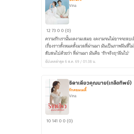
Vina
รัก
12
73
0
0 (0)
จริง
ความรักเรานั้นงดงามเสมอ งดงามจนไม่อาจจะลบเลือ
ฤา
เรื่องราวทั้งหมดทั้งมวลที่ผ่านมา มันเป็นภาพฝันที่
ฝัน
สับสนไปด้วยว่า ที่ผ่านมา มันคือ ‘รักจริงฤาฝันไป’
ไป
อัปเดตล่าสุด 6 ส.ค. 69 / 01:38 น.
ธิดาเดียวคุณนาย(เกลือทิพย์)
รักคอมเมดี้
Vina
ธิดา
10
141
0
0 (0)
เดียว
คุณนาย(เกลือ