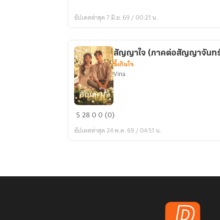
ทิพย์)
อัปเดตล่าสุด 7 มิ.ย. 69 / 00:21 น.
สัญญาใจ (ภาคต่อสัญญาจันทร
ซึ้งกินใจ
Vina
สัญญา
5
28
0
0 (0)
ใจ
อัปเดตล่าสุด 24 พ.ค. 69 / 04:51 น.
(ภาค
ต่อ
สัญญา
จันทร์)