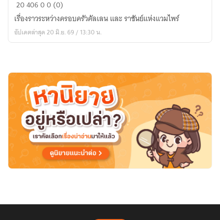
เงา
20
406
0
0 (0)
แห่ง
เรื่องราวระหว่างครอบครัวคัลเลน และ ราชันย์แห่งแวมไพร์
จันทรา
อัปเดตล่าสุด 20 มิ.ย. 69 / 13:30 น.
สี
เลือด
(Fic
Vampire
Twilight)