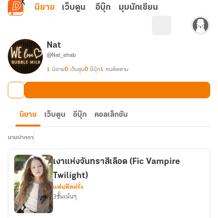
ข้ามไปยังเนื้อหาหลัก
นิยาย
เว็บตูน
อีบุ๊ก
มุมนักเขียน
Nat
@Nat_ehab
1
นิยาย
0
เว็บตูน
0
อีบุ๊ก
1
คนติดตาม
นิยาย
เว็บตูน
อีบุ๊ก
คอลเล็กชัน
นามปากกา
เงาแห่งจันทราสีเลือด (Fic Vampire
Twilight)
แฟนฟิคฝรั่ง
3ชั้นเน้นๆ