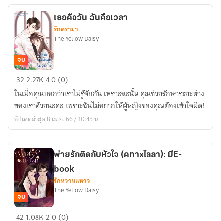
เธอคือวัน ฉันคือเวลา
รักดราม่า
The Yellow Daisy
จบ
เธอ
32
2.27K
4
0 (0)
คือ
ในเมื่อคุณบอกว่าเราไม่รู้จักกัน เพราะฉะนั้น คุณช่วยรักษาระยะห่าง
วัน
ของเราด้วยนะคะ เพราะฉันไม่อยากให้ผู้หญิงของคุณต้องเข้าใจผิด!
ฉัน
อัปเดตล่าสุด 8 เม.ย. 66 / 10:45 น.
คือ
เวลา
พ่ายรักติดกับหัวใจ (คทาxไลลา): มีE-
book
รักหวานแหวว
The Yellow Daisy
จบ
พ่าย
42
1.08K
2
0 (0)