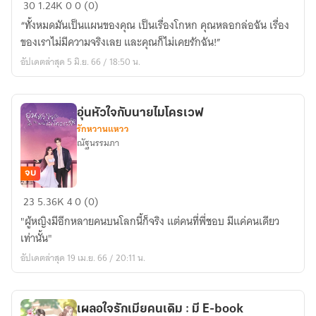
ภารกิจ
30
1.24K
0
0 (0)
ลับ
“ทั้งหมดมันเป็นแผนของคุณ เป็นเรื่องโกหก คุณหลอกล่อฉัน เรื่อง
พันธนาการ
ของเราไม่มีความจริงเลย และคุณก็ไม่เคยรักฉัน!”
หัวใจ
อัปเดตล่าสุด 5 มิ.ย. 66 / 18:50 น.
อุ่นหัวใจกับนายไมโครเวฟ
รักหวานแหวว
ณัฐนรรมภา
จบ
อุ่น
23
5.36K
4
0 (0)
หัวใจ
"ผู้หญิงมีอีกหลายคนบนโลกนี้ก็จริง แต่คนที่พี่ชอบ มีแค่คนเดียว
กับ
เท่านั้น"
นาย
อัปเดตล่าสุด 19 เม.ย. 66 / 20:11 น.
ไมโครเวฟ
เผลอใจรักเมียคนเดิม : มี E-book