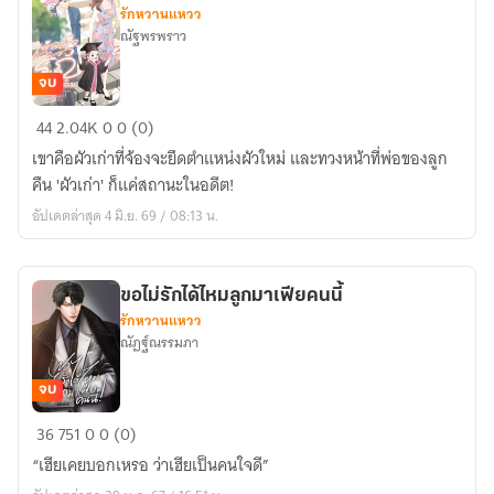
รักหวานแหวว
ณัฐพรพราว
จบ
เผลอ
44
2.04K
0
0 (0)
ใจ
เขาคือผัวเก่าที่จ้องจะยึดตำแหน่งผัวใหม่ และทวงหน้าที่พ่อของลูก
รัก
คืน 'ผัวเก่า' ก็แค่สถานะในอดีต!
เมีย
อัปเดตล่าสุด 4 มิ.ย. 69 / 08:13 น.
คน
เดิม
:
ขอไม่รักได้ไหมลูกมาเฟียคนนี้
มี
รักหวานแหวว
E-
ณัฏฐ์ณรรมภา
book
จบ
ขอ
36
751
0
0 (0)
ไม่
“เฮียเคยบอกเหรอ ว่าเฮียเป็นคนใจดี”
รัก