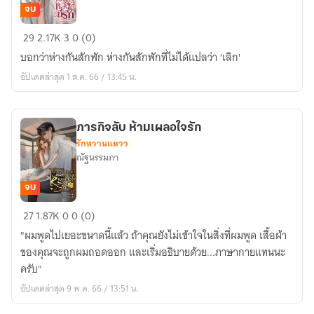
จบ
ทวง
29
2.17K
3
0 (0)
หัวใจ
บอกว่าห่างกันสักพัก ห่างกันสักพักที่ไม่ได้แปลว่า 'เลิก'
เธอ
อัปเดตล่าสุด 1 ส.ค. 66 / 13:45 น.
ที่รัก
:
มี
ภารกิจลับ ห้ามเผลอใจรัก
E-
รักหวานแหวว
book
ณัฐนรรมภา
จบ
ภารกิจ
27
1.87K
0
0 (0)
ลับ
"ผมพูดไปเยอะขนาดนี้แล้ว ถ้าคุณยังไม่เข้าใจในสิ่งที่ผมพูด เสื้อผ้า
ห้าม
ของคุณจะถูกผมถอดออก และเริ่มอธิบายด้วย...ภาษากายแทนนะ
เผลอ
ครับ"
ใจ
อัปเดตล่าสุด 9 พ.ค. 66 / 13:51 น.
รัก