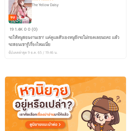
พร้อม
The Yellow Daisy
โหลด
จบ
สื่อ
19
1.4K
0
0 (0)
รัก
จะให้หนูสอนงานเขา! แค่ดูแลตัวเองหนูยังจะไม่รอดเลยนะคะ แล้ว
วัน
จะสอนเขารู้เรื่องไหมเนี่ย
และ
อัปเดตล่าสุด 9 ธ.ค. 65 / 19:46 น.
เวลา