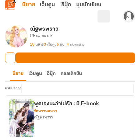
ข้ามไปยังเนื้อหาหลัก
นิยาย
เว็บตูน
อีบุ๊ก
มุมนักเขียน
ณัฐพรพราว
@Natchaya_P
16
นิยาย
0
เว็บตูน
5
อีบุ๊ก
4
คนติดตาม
นิยาย
เว็บตูน
อีบุ๊ก
คอลเล็กชัน
นามปากกา
พูดเองนะว่าไม่รัก : มี E-book
รักหวานแหวว
ณัฐพรพราว