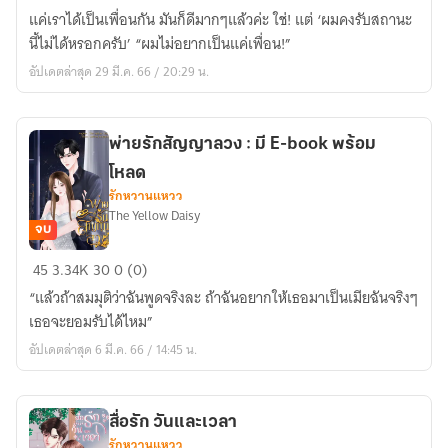
รัก
แค่เราได้เป็นเพื่อนกัน มันก็ดีมากๆแล้วค่ะ ใช่! แต่ ‘ผมคงรับสถานะ
ติด
นี้ไม่ได้หรอกครับ’ “ผมไม่อยากเป็นแค่เพื่อน!”
กับ
อัปเดตล่าสุด 29 มี.ค. 66 / 20:29 น.
หัวใจ
(คทาxไลลา):
มีE-
พ่ายรักสัญญาลวง : มี E-book พร้อม
book
โหลด
รักหวานแหวว
The Yellow Daisy
จบ
พ่าย
45
3.34K
30
0 (0)
รัก
“แล้วถ้าสมมุติว่าฉันพูดจริงละ ถ้าฉันอยากให้เธอมาเป็นเมียฉันจริงๆ
สัญญา
เธอจะยอมรับได้ไหม”
ลวง
อัปเดตล่าสุด 6 มี.ค. 66 / 14:45 น.
:
มี
E-
สื่อรัก วันและเวลา
book
รักหวานแหวว