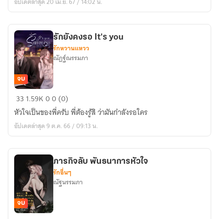
อัปเดตล่าสุด 20 เม.ย. 67 / 14:02 น.
รัก
ขอ
งอ
รักยังคงรอ It's you
นาคิ
รักหวานแหวว
น
ณัฏฐ์ณรรมภา
:
มี
จบ
E-
รัก
33
1.59K
0
0 (0)
book
ยัง
หัวใจเป็นของพี่ครับ พี่ต้องรู้สิ ว่ามันกำลังรอใคร
คงรอ
อัปเดตล่าสุด 9 ต.ค. 66 / 09:13 น.
It's
you
ภารกิจลับ พันธนาการหัวใจ
รักอื่นๆ
ณัฐนรรมภา
จบ