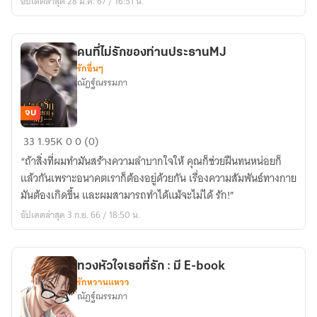
อัปเดตล่าสุด 28 ม.ค. 67 / 16:51 น.
ได้
ไหม
ลูก
คนที่ไม่รักของท่านประธานMJ
มาเฟีย
รักอื่นๆ
คน
ณัฏฐ์ณรรมภา
นี้
จบ
คน
33
1.95K
0
0 (0)
ที่
“ถ้าสิ่งที่ผมทำมันสร้างความลำบากใจให้ คุณก็ช่วยฝืนทนหน่อยก็
ไม่
แล้วกันเพราะอนาคตเราก็ต้องอยู่ด้วยกัน เรื่องความสัมพันธ์ทางกาย
รัก
มันต้องเกิดขึ้น และผมสามารถทำได้แม้จะไม่ได้ รัก!”
ของ
อัปเดตล่าสุด 3 ก.ย. 66 / 18:50 น.
ท่าน
ประธานMJ
ทวงหัวใจเธอที่รัก : มี E-book
รักหวานแหวว
ณัฏฐ์ณรรมภา