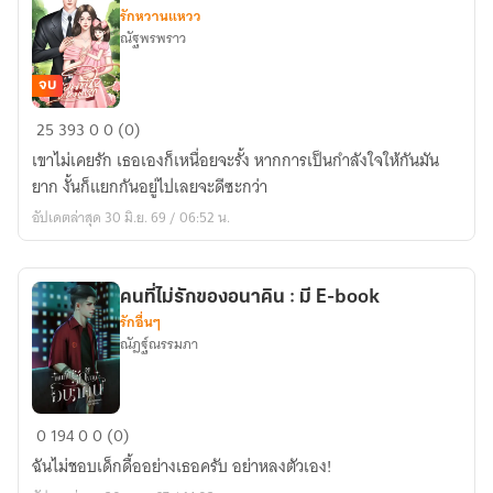
มี
รักหวานแหวว
E-
ณัฐพรพราว
book
จบ
ก่อน
25
393
0
0 (0)
ที่
เขาไม่เคยรัก เธอเองก็เหนื่อยจะรั้ง หากการเป็นกำลังใจให้กันมัน
ใจ
ยาก งั้นก็แยกกันอยู่ไปเลยจะดีซะกว่า
จะ
อัปเดตล่าสุด 30 มิ.ย. 69 / 06:52 น.
หมด
รัก
:
คนที่ไม่รักของอนาคิน : มี E-book
มี
รักอื่นๆ
E-
ณัฏฐ์ณรรมภา
book
คน
0
194
0
0 (0)
ที่
ฉันไม่ชอบเด็กดื้ออย่างเธอครับ อย่าหลงตัวเอง!
ไม่