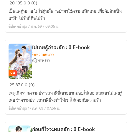
พูด
20
195
0
0 (0)
เอง
เป็นแค่คู่หมาย ไม่ใช่คู่หมั้น "อย่ามาใช้ความสนิทสนมเพื่อจับฉันเป็น
นะ
สามี" ไม่รักก็คือไม่รัก
ว่า
อัปเดตล่าสุด 7 ส.ค. 69 / 09:05 น.
ไม่
รัก
:
ไม่เคยรู้ว่าจะรัก : มี E-book
มี
รักหวานแหวว
E-
ณัฐพรพราว
book
จบ
ไม่
25
87
0
0 (0)
เคย
เหตุเกิดจากความปรารถนาดีที่เขาอยากมอบให้เธอ และเขาไม่เคยรู้
รู้
เลย ว่าความปรารถนาดีนี้จะทำให้เขาได้เจอกับความรัก
ว่า
อัปเดตล่าสุด 17 ก.ค. 69 / 07:56 น.
จะ
รัก
:
ก่อนที่ใจจะหมดรัก : มี E-book