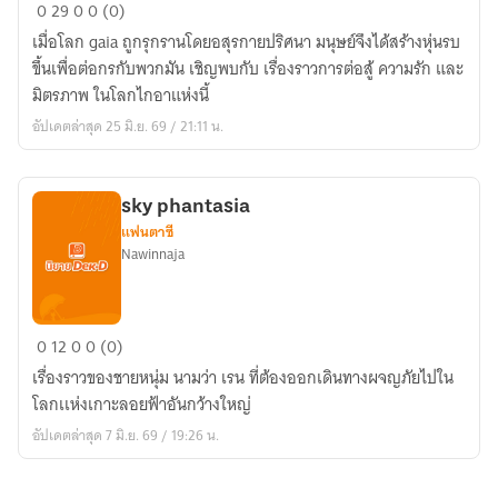
GAIA
0
29
0
0 (0)
หุ่น
เมื่อโลก gaia ถูกรุกรานโดยอสุรกายปริศนา มนุษย์จึงได้สร้างหุ่นรบ
เทวา
ขึ้นเพื่อต่อกรกับพวกมัน เชิญพบกับ เรื่องราวการต่อสู้ ความรัก และ
มิตรภาพ ในโลกไกอาแห่งนี้
อัปเดตล่าสุด 25 มิ.ย. 69 / 21:11 น.
sky phantasia
แฟนตาซี
Nawinnaja
sky
0
12
0
0 (0)
phantasia
เรื่องราวของชายหนุ่ม นามว่า เรน ที่ต้องออกเดินทางผจญภัยไปใน
โลกเเห่งเกาะลอยฟ้าอันกว้างใหญ่
อัปเดตล่าสุด 7 มิ.ย. 69 / 19:26 น.