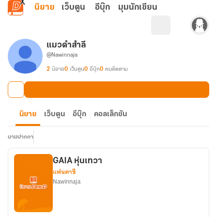
ข้ามไปยังเนื้อหาหลัก
นิยาย
เว็บตูน
อีบุ๊ก
มุมนักเขียน
แมวดำสำลี
@Nawinnaja
2
นิยาย
0
เว็บตูน
0
อีบุ๊ก
0
คนติดตาม
นิยาย
เว็บตูน
อีบุ๊ก
คอลเล็กชัน
นามปากกา
GAIA หุ่นเทวา
แฟนตาซี
Nawinnaja