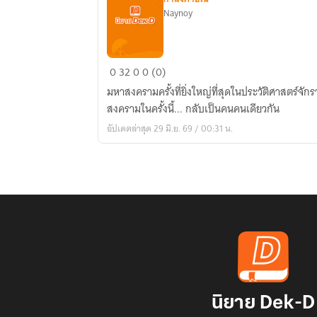
Naynoy
0
32
0
0 (0)
มุก
มหาสงครามครั้งที่ยิ่งใหญ่ที่สุดในประวัติศาสตร์จั
เทวะ
สงครามในครั้งนี้... กลับเป็นคนคนเดียวกัน
เก้า
อัปเดตล่าสุด 29 มิ.ย. 69 / 00:31 น.
ลักษณ์
สยบ
มาร
นิยาย Dek-D