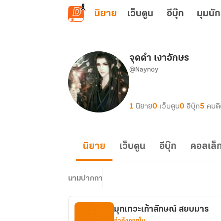
ข้ามไปยังเนื้อหาหลัก
นิยาย
เว็บตูน
อีบุ๊ก
มุมนัก
จุดดำ เงาอักษร
@Naynoy
1
นิยาย
0
เว็บตูน
0
อีบุ๊ก
5
คนต
นิยาย
เว็บตูน
อีบุ๊ก
คอลเล็ก
นามปากกา
​มุกเทวะเก้าลักษณ์ สยบมาร
กำลังภายใน