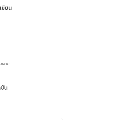
เขียน
ิดตาม
ชัน