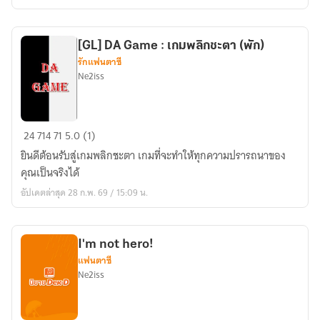
สอง
ของ
ปลาย
[GL] DA Game : เกมพลิกชะตา (พัก)
ฟ้า)
รักแฟนตาซี
Ne2iss
[GL]
24
714
71
5.0 (1)
DA
ยินดีต้อนรับสู่เกมพลิกชะตา เกมที่จะทำให้ทุกความปรารถนาของ
Game
คุณเป็นจริงได้
:
อัปเดตล่าสุด 28 ก.พ. 69 / 15:09 น.
เกม
พลิก
ชะตา
I'm not hero!
(พัก)
แฟนตาซี
Ne2iss