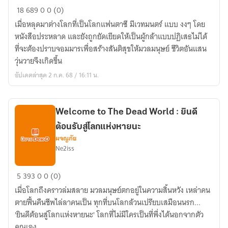
I'm
18
689
0
0 (0)
not
เมื่อหลุดมาต่างโลกที่เป็นโลกแฟนตาซี มีเวทมนตร์ แบบ งงๆ โดย
hero!
หนังสือประหลาด และยังถูกยัดเยียดให้เป็นผู้กล้าแบบปฎิเสธไม่ได้
ที่จะต้องปราบจอมมารเพื่อสร้างสันติสุขให้มวลมนุษย์ ชีวิตอันแสน
วุ่นวายจึงเกิดขึ้น
อัปเดตล่าสุด 2 ก.ค. 68 / 16:11 น.
Welcome to The Dead World : ยินดี
ต้อนรับสู่โลกแห่งหายนะ
ผจญภัย
Ne2iss
Welcome
5
393
0
0 (0)
to
เมื่อโลกถึงคราวล่มสลาย มวลมนุษย์ตกอยู่ในความสิ้นหวัง เหล่าคน
The
ตายฟื้นคืนชีพไล่ลาคนเป็น ทุกที่บนโลกล้วนเปรียบเสมือนนรก...
Dead
'ยินดีต้อนสู่โลกแห่งหายนะ' โลกที่ไม่มีใครเป็นที่พึ่งได้นอกจากตัว
World
คุณเอง...