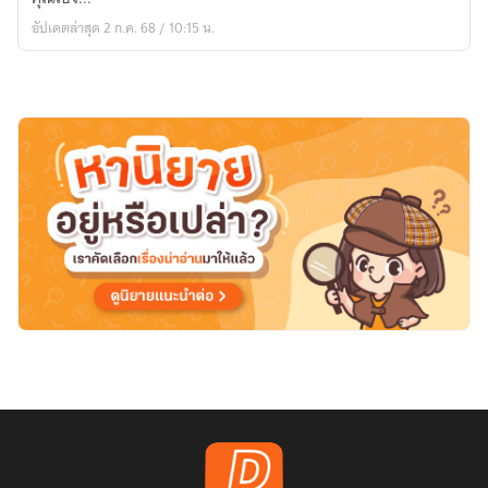
:
อัปเดตล่าสุด 2 ก.ค. 68 / 10:15 น.
ยินดี
ต้อนรับ
สู่
โลก
แห่ง
หายนะ