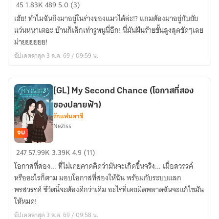
Your
45
1.83K
489
5.0 (3)
cat
เฮ้ย! ทำไมฉันถึงมาอยู่ในร่างของแมวได้ล่ะ!? แถมต้องมาอยู่กับยัย
is
แว่นหนาเตอะ บ้านก็เล็กเท่ารูหนูนี่อีก! นี่มันฝันร้ายขั้นสูงสุดชัดๆเลย
me!
ม่ายยยยยย!
(ฉัน
อัปเดตล่าสุด 3 ส.ค. 69 / 09:59 น.
นี่
แหละ
แมว
[GL] My Second Chance (โอกาสที่สอง
ของ
ของปลายฟ้า)
เธอ)
รักแฟนตาซี
Ne2iss
จบ
[GL]
247
57.99K
3.39K
4.9 (11)
My
โอกาสที่สอง... ที่ไม่เคยคาดคิดว่ามันจะเกิดขึ้นจริง... เมื่อสวรรค์
Second
หรืออะไรก็ตาม มอบโอกาสที่สองให้ฉัน พร้อมกับระบบแลก
Chance
พรสวรรค์ ชีวิตนี้จะต้องดีกว่าเดิม อะไรที่เคยผิดพลาดฉันจะแก้ไขมัน
(โอกาส
ให้หมด!
ที่
อัปเดตล่าสุด 3 ส.ค. 69 / 09:58 น.