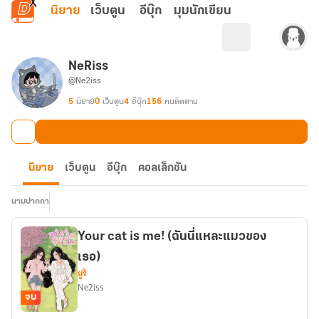
ข้ามไปยังเนื้อหาหลัก
นิยาย
เว็บตูน
อีบุ๊ก
มุมนักเขียน
NeRiss
@Ne2iss
5
นิยาย
0
เว็บตูน
4
อีบุ๊ก
156
คนติดตาม
นิยาย
เว็บตูน
อีบุ๊ก
คอลเล็กชัน
นามปากกา
Your cat is me! (ฉันนี่แหละแมวของ
เธอ)
ยูริ
Ne2iss
จบ