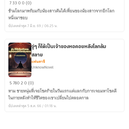
เทพ
7
33
0
0 (0)
เหนือ
ข้ามโลกมาพร้อมกับน้องสาวดันได้เพื่อนของน้องสาวจากอีกโลก
สวรรค์
หนึ่งมาชอบ
อัปเดตล่าสุด 7 มิ.ย. 69 / 06:25 น.
จู่ๆ ก็ได้เป็นเจ้าของหอคอยหลังโลกล้ม
สลาย
แฟนตาซี
UnknowNovel
จู่ๆ
5
780
2
0 (0)
ก็ได้
ทาม ชายหนุ่มที่เจอโชคร้ายในวันแรกแต่แลกกับการเจอมหาโชคดี
เป็น
ในภายหลังทำให้ชีวิตของเขาเปลี่ยนไปตลอดกาล
เจ้าของ
อัปเดตล่าสุด 5 ส.ค. 66 / 01:18 น.
หอคอย
หลัง
โลก