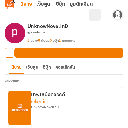
ข้ามไปยังเนื้อหาหลัก
นิยาย
เว็บตูน
อีบุ๊ก
มุมนักเขียน
UnknowNovelInD
@Needwrite
2
นิยาย
0
เว็บตูน
0
อีบุ๊ก
1
คนติดตาม
นิยาย
เว็บตูน
อีบุ๊ก
คอลเล็กชัน
นามปากกา
เทพเหนือสวรรค์
แฟนตาซี
UnknowNovelInD