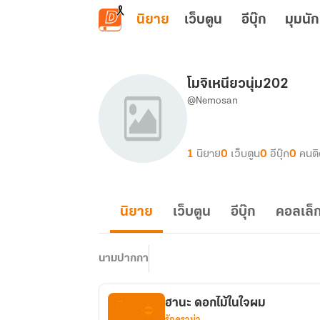
ข้ามไปยังเนื้อหาหลัก
นิยาย
เว็บตูน
อีบุ๊ก
มุมนัก
โมจิเหนียวนุ่ม202
@Nemosan
1
นิยาย
0
เว็บตูน
0
อีบุ๊ก
0
คนต
นิยาย
เว็บตูน
อีบุ๊ก
คอลเล็ก
นามปากกา
ฮานะ ดอกไม้ในใจผม
รักดราม่า