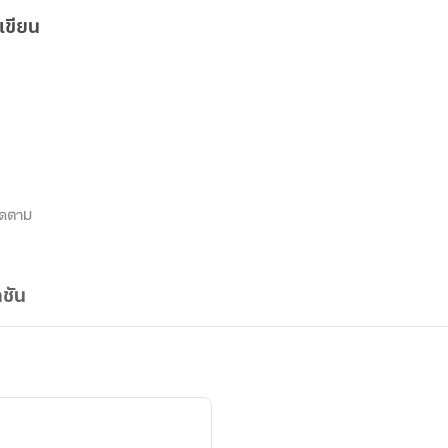
เขียน
ิดตาม
ชัน