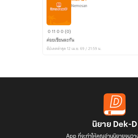
Nemosan
ฮานะ
0
11
0
0 (0)
ดอกไม้
ค่อยเขียนละกัน
ใน
อัปเดตล่าสุด 12 เม.ย. 69 / 21:59 น.
ใจผม
นิยาย Dek-D
App ที่จะทำให้คุณอ่านนิยายจนวาง