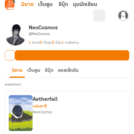
ข้ามไปยังเนื้อหาหลัก
นิยาย
เว็บตูน
อีบุ๊ก
มุมนักเขียน
NeoCosmos
@NeoCosmos
1
นิยาย
0
เว็บตูน
0
อีบุ๊ก
1
คนติดตาม
นิยาย
เว็บตูน
อีบุ๊ก
คอลเล็กชัน
นามปากกา
Aetherfall
แฟนตาซี
NeoCosmos