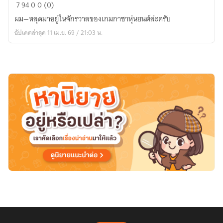
Aetherfall
7
94
0
0 (0)
ผม—หลุดมาอยู่ในจักรวาลของเกมกาชาหุ่นยนต์ล่ะครับ
อัปเดตล่าสุด 11 เม.ย. 69 / 21:03 น.