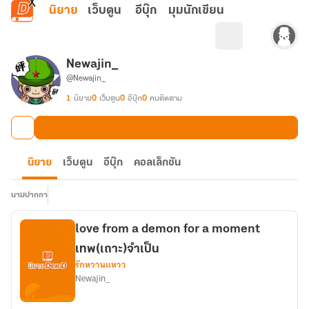
ข้ามไปยังเนื้อหาหลัก
นิยาย
เว็บตูน
อีบุ๊ก
มุมนักเขียน
Newajin_
@Newajin_
1
นิยาย
0
เว็บตูน
0
อีบุ๊ก
0
คนติดตาม
นิยาย
เว็บตูน
อีบุ๊ก
คอลเล็กชัน
นามปากกา
love from a demon for a moment
เทพ(เถาะ)จำเป็น
รักหวานแหวว
Newajin_