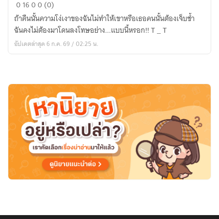
love
0
16
0
0 (0)
from
ถ้าคืนนั้นความโง่เงาของฉันไม่ทำให้เขาหรือเธอคนนั้นต้องเจ็บช้ำ
a
ฉันคงไม่ต้องมาโดนลงโทษอย่าง...แบบนี้หรอก!! T _ T
demon
อัปเดตล่าสุด 6 ก.ค. 69 / 02:25 น.
for
a
moment
เทพ(เถาะ)จำเป็น