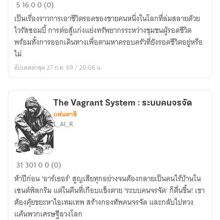
บันทึก
5
16
0
0 (0)
การ
เป็นเรื่องราวการเอาชีวิตรอดของชายคนหนึ่งในโลกที่ล่มสลายด้วย
เดิน
ไวรัสซอมบี้ การต่อสู้แก่งแย่งทรัพยากรระหว่างชุมชนผู้รอดชีวิต
ทางใน
พร้อมทั้งการออกเดินทางเพื่อตามหาครอบครัวที่ยังรอดชีวิตอยู่หรือ
โลก
ไม่
ล่ม
อัปเดตล่าสุด 27 ก.ค. 69 / 20:06 น.
สลาย
The Vagrant System : ระบบคนจรจัด
แฟนตาซี
L_AI_R
The
31
301
0
0 (0)
Vagrant
ห้าปีก่อน 'อาร์เธอร์' สูญเสียทุกอย่างจนต้องกลายเป็นคนไร้บ้านใน
System
เซนต์พิลกริม แต่ในคืนที่เกือบแข็งตาย 'ระบบคนจรจัด' ก็ตื่นขึ้น! เขา
:
ต้องคุ้ยขยะหาไอเทมเทพ สร้างกองทัพคนจรจัด และกลับไปทวง
ระบบ
แค้นพวกเศรษฐีลวงโลก