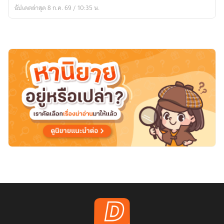
คนจร
อัปเดตล่าสุด 8 ก.ค. 69 / 10:35 น.
จัด