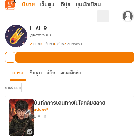
ข้ามไปยังเนื้อหาหลัก
นิยาย
เว็บตูน
อีบุ๊ก
มุมนักเขียน
L_AI_R
@Newera010
2
นิยาย
0
เว็บตูน
0
อีบุ๊ก
2
คนติดตาม
นิยาย
เว็บตูน
อีบุ๊ก
คอลเล็กชัน
นามปากกา
บันทึกการเดินทางในโลกล่มสลาย
แฟนตาซี
L_AI_R