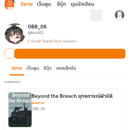
ข้ามไปยังเนื้อหาหลัก
นิยาย
เว็บตูน
อีบุ๊ก
มุมนักเขียน
OB8_06
@Nick002
1
นิยาย
0
เว็บตูน
0
อีบุ๊ก
1
คนติดตาม
นิยาย
เว็บตูน
อีบุ๊ก
คอลเล็กชัน
นามปากกา
Beyond the Breach ยุทธการณ์ฝ่ามิติ
สงคราม
OB8_06