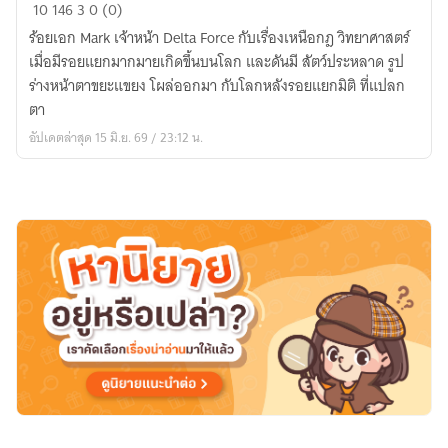
Beyond
10
146
3
0 (0)
the
ร้อยเอก Mark เจ้าหน้า Delta Force กับเรื่องเหนือกฎ วิทยาศาสตร์
Breach
เมื่อมีรอยแยกมากมายเกิดขึ้นบนโลก และดันมี สัตว์ประหลาด รูป
ยุทธ
ร่างหน้าตาขยะแขยง โผล่ออกมา กับโลกหลังรอยแยกมิติ ที่แปลก
การณ์
ตา
ฝ่า
อัปเดตล่าสุด 15 มิ.ย. 69 / 23:12 น.
มิติ