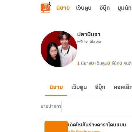
ข้ามไปยังเนื้อหาหลัก
นิยาย
เว็บตูน
อีบุ๊ก
มุมนัก
ปลานินจา
@Nile_tilapia
1
นิยาย
0
เว็บตูน
0
อีบุ๊ก
0
คนต
นิยาย
เว็บตูน
อีบุ๊ก
คอลเล็ก
นามปากกา
เกิดใหม่ในร่างดาราโดนแบน
อดีต ปัจจุบัน อนาคต