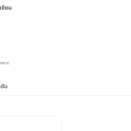
เขียน
ิดตาม
ชัน