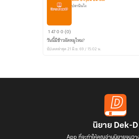
ปลานินไง
เกิด
1
47
0
0 (0)
ใหม่
วันนี้มีข้าวผัดหมูไหม?
ใน
อัปเดตล่าสุด 21 มิ.ย. 69 / 15:02 น.
ร่าง
ดารา
โดน
แบน
นิยาย Dek-D
App ที่จะทำให้คุณอ่านนิยายจนวาง