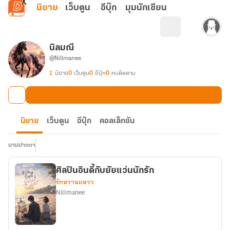
ข้ามไปยังเนื้อหาหลัก
นิยาย
เว็บตูน
อีบุ๊ก
มุมนักเขียน
นิลมณี
@Nillmanee
1
นิยาย
0
เว็บตูน
0
อีบุ๊ก
0
คนติดตาม
นิยาย
เว็บตูน
อีบุ๊ก
คอลเล็กชัน
นามปากกา
ศิลปินอินดี้กับยัยแว่นนักรัก
รักหวานแหวว
Nillmanee