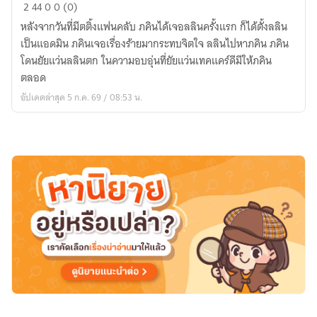
ศิลปิน
2
44
0
0 (0)
อิน
หลังจากวันที่มีตติ้งแฟนคลับ ภคินได้เจอลลินครั้งแรก ก็ได้ตั้งลลิน
ดี้
เป็นแอดมิน ภคินเจอเรื่องร้ายมากระทบจิตใจ ลลินไปหาภคิน ภคิน
กับ
โดนยัยแว่นลลินตก ในความอบอุ่นที่ยัยแว่นเทคแคร์ดีมีให้ภคิน
ยัย
ตลอด
แว่น
อัปเดตล่าสุด 5 ก.ค. 69 / 08:53 น.
นัก
รัก