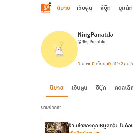
ข้ามไปยังเนื้อหาหลัก
นิยาย
เว็บตูน
อีบุ๊ก
มุมนัก
NingPanatda
@NingPanatda
1
นิยาย
0
เว็บตูน
0
อีบุ๊ก
2
คนต
นิยาย
เว็บตูน
อีบุ๊ก
คอลเล็ก
นามปากกา
ร้านชำของคุณหนูตกอับ ไม่ต้อ
อดีต ปัจจุบัน อนาคต