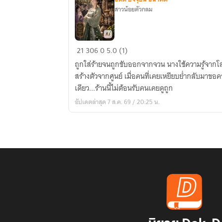
สาวน้อยตัวกลม
ร้าน
21
306
0
5.0 (1)
ชำ
ถูกใส่ร้ายจนถูกขับออกจากจวน นางใช้ความรู้จากโ
ของ
สร้างตัวจากศูนย์ เมื่อคนที่เคยเหยียบย่ำกลับมาข
คุณ
เดียว...ร้านนี้ไม่ต้อนรับคนเคยดูถูก
หนู
อัปเดตล่าสุด 7 ส.ค. 69 / 20:25 น.
ตกอับ
ไม่
ต้อนรับ
คน
เคย
ดูถูก