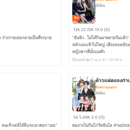
ณิณิณ
จบ
นาง
126
23.72K
19
0 (0)
มาร
ัก ร่างกายเธอกลายเป็นที่ระบาย
"ฉันหิว...ไม่ได้กินมาหลายวันแล้ว"
ร้าย
หน้าแดงเข้าไปใหญ่ เสียงออดอ้อนข
ของ
หญิงสาวที่นั่งบนตัก
นาย
อัปเดตล่าสุด 5 เม.ย. 67 / 00:44 น.
มาเฟีย
ต้าวแฝดของท่า
รักหวานแหวว
ณิณิณ
ต้าว
56
5.69K
2
0 (0)
แฝด
ย” คนเจ้าเล่ห์ได้คืบจะเอาศอก“เธอ”
สมภารไม่กินไก่วัดฉันใด ท่านประธาน
ของ