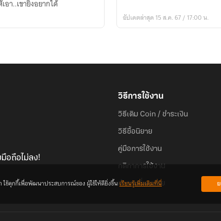
ให้เอา..เขายิ่งอยากได้
ท่าน
อัปเดตล่าสุด 15 ส.ค. 67 / 17:00 น.
ประธาน
ตัว
ร้าย
วิธีการใช้งาน
วิธีเติม Coin / ชำระเงิน
วิธีซื้อนิยาย
คู่มือการใช้งาน
มือถือไม่ลง!
กติกาการใช้งาน
้คุกกี้เพื่อพัฒนาประสบการณ์ของ ผู้ใช้ให้ดียิ่งขึ้น
เรียนรู้เพิ่มเติมที่นี่
ย
คำถามที่พบบ่อย