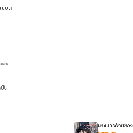
เขียน
ิดตาม
ชัน
นางมารร้ายของ
รักหวานแหวว