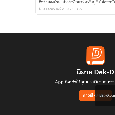
คือสิ่งต้องห้ามแต่ว่ายิ่งห้ามเหมือนยิ่งยุ ยิ่งไม่อยาก
ไม่
อัปเดตล่าสุด 14 มี.ค. 67 / 15:38 น.
ร้าย(45ตอน)
นิยาย Dek-D
App ที่จะทำให้คุณอ่านนิยายจนวาง
Dek-D.com ใช
ดาวน์โหลดแอป