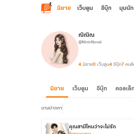
ข้ามไปยังเนื้อหาหลัก
นิยาย
เว็บตูน
อีบุ๊ก
มุมนัก
ณิณิณ
@NininNovel
4
นิยาย
0
เว็บตูน
4
อีบุ๊ก
7
คนต
นิยาย
เว็บตูน
อีบุ๊ก
คอลเล็ก
นามปากกา
คุณสามีไหนว่าจะไม่รัก
รักหวานแหวว