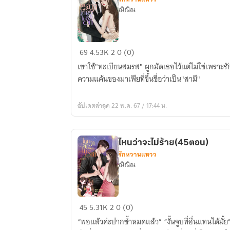
ณิณิณ
คุณ
69
4.53K
2
0 (0)
สามี
เขาใช้"ทะเบียนสมรส" ผูกมัดเธอไว้แต่ไม่ใช่เพราะร
ไหน
ความแค้นของมาเฟียที่ขึ้นชื่อว่าเป็น"สามี"
ว่า
จะ
อัปเดตล่าสุด 22 พ.ค. 67 / 17:44 น.
ไม่
รัก
ไหนว่าจะไม่ร้าย(45ตอน)
รักหวานแหวว
ณิณิณ
ไหน
45
5.31K
2
0 (0)
ว่า
“พอแล้วค่ะปากช้ำหมดแล้ว” “งั้นจูบที่อื่นแทนได้มั้
จะ