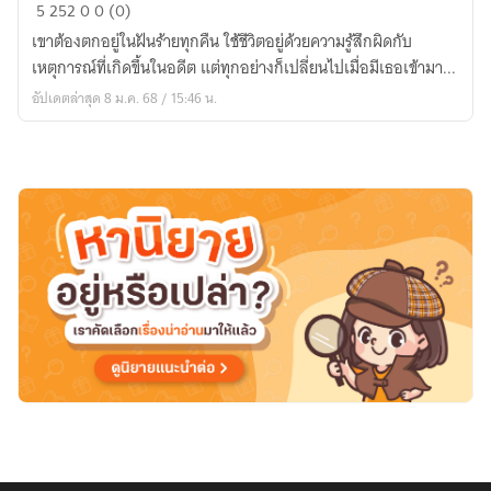
snow
5
252
0
0 (0)
flower
เขาต้องตกอยู่ในฝันร้ายทุกคืน ใช้ชีวิตอยู่ด้วยความรู้สึกผิดกับ
อุบัติ
เหตุการณ์ที่เกิดขึ้นในอดีต แต่ทุกอย่างก็เปลี่ยนไปเมื่อมีเธอเข้ามา...
รัก
อัปเดตล่าสุด 8 ม.ค. 68 / 15:46 น.
วัน
ฤดู
ใบไม้
ผลิ