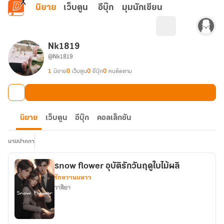
ข้ามไปยังเนื้อหาหลัก
นิยาย
เว็บตูน
อีบุ๊ก
มุมนักเขียน
Nk1819
@Nk1819
1
นิยาย
0
เว็บตูน
0
อีบุ๊ก
0
คนติดตาม
นิยาย
เว็บตูน
อีบุ๊ก
คอลเล็กชัน
นามปากกา
snow flower อุบัติรักวันฤดูใบไม้ผลิ
รักหวานแหวว
วาสิยา