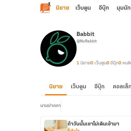
ข้ามไปยังเนื้อหาหลัก
นิยาย
เว็บตูน
อีบุ๊ก
มุมนัก
Babbit
@NoRabbit
1
นิยาย
0
เว็บตูน
0
อีบุ๊ก
0
คนต
นิยาย
เว็บตูน
อีบุ๊ก
คอลเล็ก
นามปากกา
ถ้าวันนั้นเขาไม่เดินเข้ามา
ซึ้งกินใจ