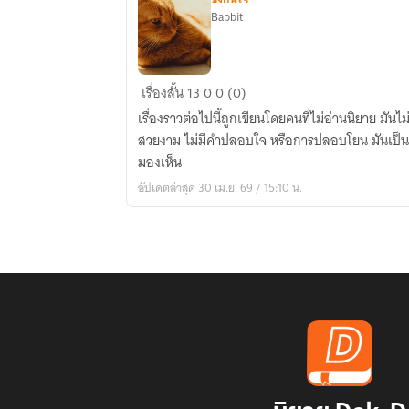
Babbit
ถ้า
เรื่องสั้น
13
0
0 (0)
วัน
เรื่องราวต่อไปนี้ถูกเขียนโดยคนที่ไม่อ่านนิยาย มันไม
นั้น
สวยงาม ไม่มีคำปลอบใจ หรือการปลอบโยน มันเป็นเพี
เขา
มองเห็น
ไม่
อัปเดตล่าสุด 30 เม.ย. 69 / 15:10 น.
เดิน
เข้า
มา