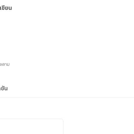
เขียน
ิดตาม
ชัน