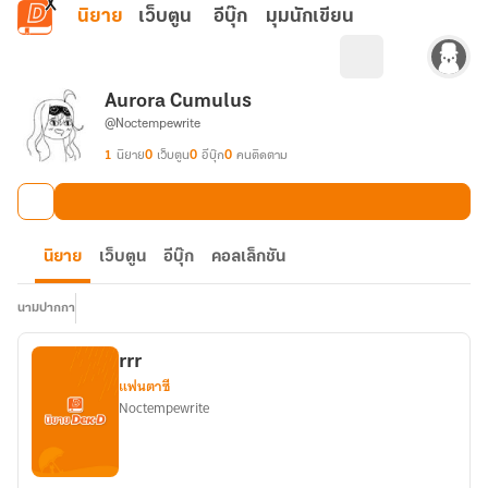
ข้ามไปยังเนื้อหาหลัก
นิยาย
เว็บตูน
อีบุ๊ก
มุมนักเขียน
Aurora Cumulus
@Noctempewrite
1
นิยาย
0
เว็บตูน
0
อีบุ๊ก
0
คนติดตาม
นิยาย
เว็บตูน
อีบุ๊ก
คอลเล็กชัน
นามปากกา
rrr
แฟนตาซี
Noctempewrite