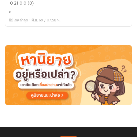
rrr
0
21
0
0 (0)
e
อัปเดตล่าสุด 1 มิ.ย. 69 / 07:58 น.