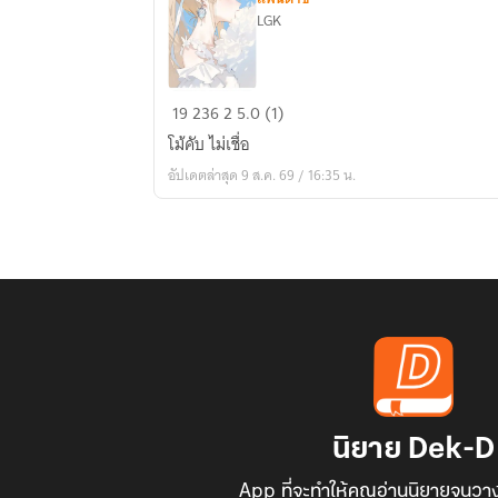
LGK
The
19
236
2
5.0 (1)
Rune
โม้คับ ไม่เชื่อ
อัปเดตล่าสุด 9 ส.ค. 69 / 16:35 น.
นิยาย Dek-D
App ที่จะทำให้คุณอ่านนิยายจนวาง