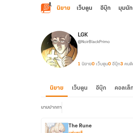
ข้ามไปยังเนื้อหาหลัก
นิยาย
เว็บตูน
อีบุ๊ก
มุมนัก
LGK
@NoirBlackPrimo
1
นิยาย
0
เว็บตูน
0
อีบุ๊ก
3
คนต
นิยาย
เว็บตูน
อีบุ๊ก
คอลเล็ก
นามปากกา
The Rune
แฟนตาซี