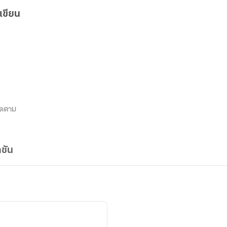
เขียน
ิดตาม
ชัน