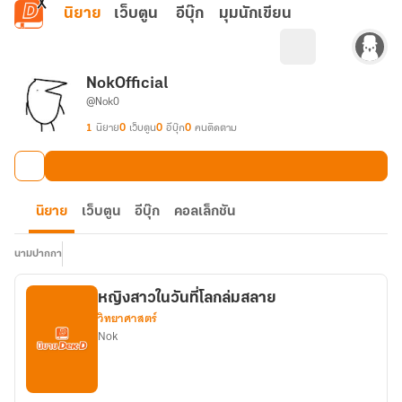
ข้ามไปยังเนื้อหาหลัก
นิยาย
เว็บตูน
อีบุ๊ก
มุมนักเขียน
NokOfficial
@Nok0
1
นิยาย
0
เว็บตูน
0
อีบุ๊ก
0
คนติดตาม
นิยาย
เว็บตูน
อีบุ๊ก
คอลเล็กชัน
นามปากกา
หญิงสาวในวันที่โลกล่มสลาย
วิทยาศาสตร์
Nok