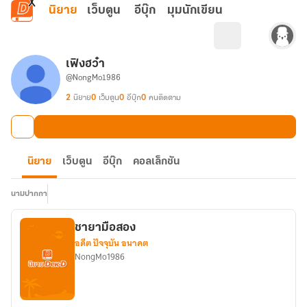
ข้ามไปยังเนื้อหาหลัก
นิยาย
เว็บตูน
อีบุ๊ก
มุมนักเขียน
เฟิงฮว๋า
@NongMo1986
2
นิยาย
0
เว็บตูน
0
อีบุ๊ก
0
คนติดตาม
นิยาย
เว็บตูน
อีบุ๊ก
คอลเล็กชัน
นามปากกา
ชายามือสอง
อดีต ปัจจุบัน อนาคต
NongMo1986