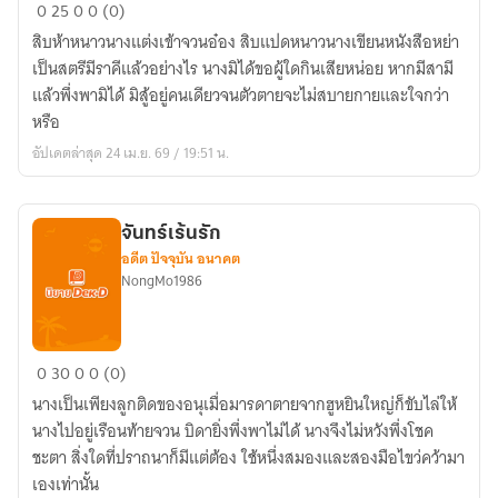
ชายา
0
25
0
0 (0)
มือ
สิบห้าหนาวนางแต่งเข้าจวนอ๋อง สิบแปดหนาวนางเขียนหนังสือหย่า
สอง
เป็นสตรีมีราคีแล้วอย่างไร นางมิได้ขอผู้ใดกินเสียหน่อย หากมีสามี
แล้วพึ่งพามิได้ มิสู้อยู่คนเดียวจนตัวตายจะไม่สบายกายและใจกว่า
หรือ
อัปเดตล่าสุด 24 เม.ย. 69 / 19:51 น.
จันทร์เร้นรัก
อดีต ปัจจุบัน อนาคต
NongMo1986
จันทร์
0
30
0
0 (0)
เร้น
นางเป็นเพียงลูกติดของอนุเมื่อมารดาตายจากฮูหยินใหญ่ก็ขับไล่ให้
รัก
นางไปอยู่เรือนท้ายจวน บิดายิ่งพึ่งพาไม่ได้ นางจึงไม่หวังพึ่งโชค
ชะตา สิ่งใดที่ปราถนาก็มีแต่ต้อง ใช้หนึ่งสมองและสองมือไขว่คว้ามา
เองเท่านั้น