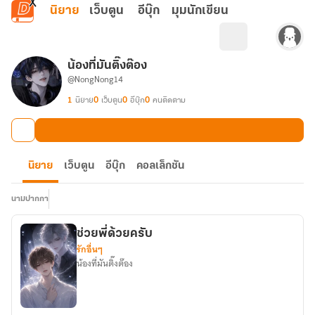
ข้ามไปยังเนื้อหาหลัก
นิยาย
เว็บตูน
อีบุ๊ก
มุมนักเขียน
น้องที่มันติ๊งต๊อง
@NongNong14
1
นิยาย
0
เว็บตูน
0
อีบุ๊ก
0
คนติดตาม
นิยาย
เว็บตูน
อีบุ๊ก
คอลเล็กชัน
นามปากกา
ช่วยพี่ด้วยครับ
รักอื่นๆ
น้องที่มันติ๊งต๊อง