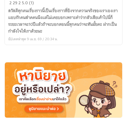
ยินดี
2
29
2
5.0 (1)
ที่
สวัสดีทุกคนเรื่องราวนี้เป็นเรื่องราวที่อิงจากความจริงของเราเองเรา
จะ
แอบรักคนสำคคนนึงแต่ไม่เคยบอกเพราะคำว่ากลัวเสียเค้าไปนี่ก็
รัก
ระยะเวลาจะ10ปีแล้วถ้าจะบอกตอนนี้ทุกคนว่าจะทันมั้ยคะ ฝากเป็น
กำลังใจให้เราด้วยนะ
อัปเดตล่าสุด 9 เม.ย. 69 / 20:34 น.