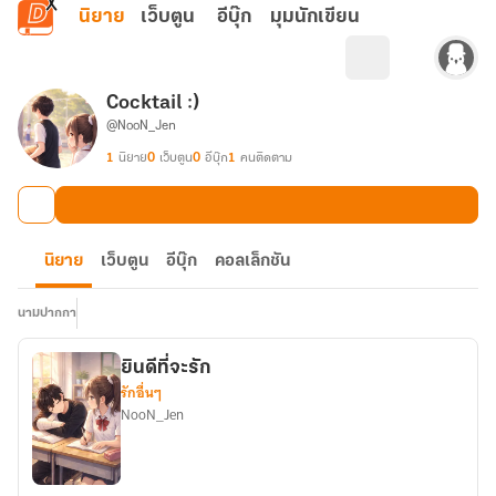
ข้ามไปยังเนื้อหาหลัก
นิยาย
เว็บตูน
อีบุ๊ก
มุมนักเขียน
Cocktail :)
@NooN_Jen
1
นิยาย
0
เว็บตูน
0
อีบุ๊ก
1
คนติดตาม
นิยาย
เว็บตูน
อีบุ๊ก
คอลเล็กชัน
นามปากกา
ยินดีที่จะรัก
รักอื่นๆ
NooN_Jen