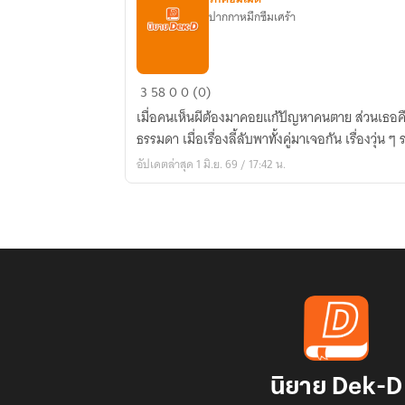
ปากกาหมึกซึมเศร้า
หมอผี
3
58
0
0 (0)
กำมะลอ
เมื่อคนเห็นผีต้องมาคอยแก้ปัญหาคนตาย ส่วนเธอคือ
ขอ
ธรรมดา เมื่อเรื่องลี้ลับพาทั้งคู่มาเจอกัน เรื่องวุ่น ๆ
รัก
อัปเดตล่าสุด 1 มิ.ย. 69 / 17:42 น.
ร่าง
ทรง
อม
ทุกข์
นิยาย Dek-D