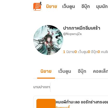
ข้ามไปยังเนื้อหาหลัก
นิยาย
เว็บตูน
อีบุ๊ก
มุมนัก
ปากกาหมึกซึมเศร้า
@NoparujZa
1
นิยาย
0
เว็บตูน
0
อีบุ๊ก
0
คนต
นิยาย
เว็บตูน
อีบุ๊ก
คอลเล็ก
นามปากกา
หมอผีกำมะลอ ขอรักร่างทรงอม
รักคอมเมดี้