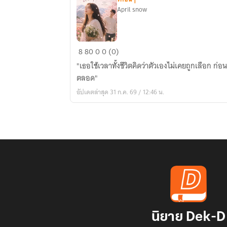
April snow
วัน
8
80
0
0 (0)
ที่
"เธอใช้เวลาทั้งชีวิตคิดว่าตัวเองไม่เคยถูกเลือก ก่อ
ดอกไม้
ตลอด"
ผลิ
อัปเดตล่าสุด 31 ก.ค. 69 / 12:46 น.
บาน...
When
the
Flowers
Bloom
🌸
นิยาย Dek-D