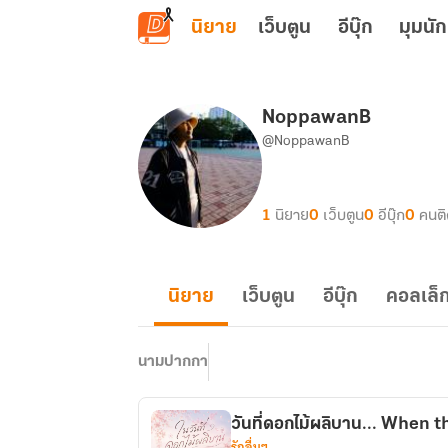
ข้ามไปยังเนื้อหาหลัก
นิยาย
เว็บตูน
อีบุ๊ก
มุมนัก
NoppawanB
@NoppawanB
1
นิยาย
0
เว็บตูน
0
อีบุ๊ก
0
คนต
นิยาย
เว็บตูน
อีบุ๊ก
คอลเล็ก
นามปากกา
วันที่ดอกไม้ผ
รักอื่นๆ