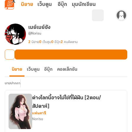
ข้ามไปยังเนื้อหาหลัก
นิยาย
เว็บตูน
อีบุ๊ก
มุมนักเขียน
เมย์เมย์ซัง
@Norisu
2
นิยาย
0
เว็บตูน
0
อีบุ๊ก
2
คนติดตาม
นิยาย
เว็บตูน
อีบุ๊ก
คอลเล็กชัน
นามปากกา
ต่างโลกนี้อาจไม่ใช่ที่ใฝ่ฝัน [2ตอน/
สัปดาห์]
แฟนตาซี
Norisu