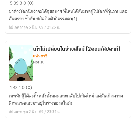
ต่าง
5
39
3
0 (0)
โลก
มาต่างโลกนึกว่าจะได้สุขสบาย ที่ไหนได้ดันมาอยู่ในโลกที่วุ่นวายและ
นี้
อันตราย ซ้ำร้ายสกิลติดตัวก็ธรรมดา(?)
อาจ
อัปเดตล่าสุด 5 มิ.ย. 69 / 21:26 น.
ไม่ใช่
ที่
ใฝ่ฝัน
เก๋าไม่เปลี่ยนในร่างสไลม์ [2ตอน/สัปดาห์]
[2ตอน/
แฟนตาซี
สัปดาห์]
Norisu
เก๋า
1
42
1
0 (0)
ไม่
เทพนักสู้ได้ละทิ้งพลังทั้งหมดและกลับไปเกิดใหม่ แต่ดันเกิดความ
เปลี่ยน
ผิดพลาดและมาอยู่ในร่างของสไลม์!
ใน
อัปเดตล่าสุด 2 มิ.ย. 69 / 23:34 น.
ร่าง
สไลม์
[2ตอน/