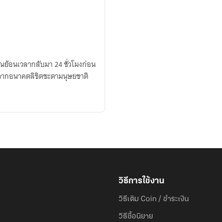
ณย้อนเวลากลับมา 24 ชั่วโมงก่อน
มูลจากอนาคตลิขิตชะตามนุษยชาติ
วิธีการใช้งาน
วิธีเติม Coin / ชำระเงิน
วิธีซื้อนิยาย