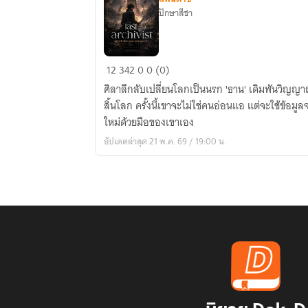
ปักษาสีชา
The
12
342
0
0 (0)
Last
ศิลาลึกลับเปลี่ยนโลกเป็นนรก 'ธาน' เดิมพันวิญญา
Archivist
สิ้นโลก ครั้งนี้เขาจะไม่ใช่คนอ่อนแอ แต่จะใช้ข้อ
พลิก
ใหม่ด้วยมือของเขาเอง
บันทึก
อัปเดตล่าสุด 21 พ.ค. 69 / 19:00 น.
จุดจบ
สยบ
พระเจ้า