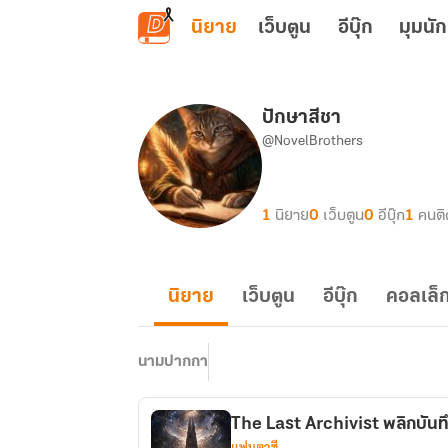
ข้ามไปยังเนื้อหาหลัก
นิยาย
เว็บตูน
อีบุ๊ก
มุมนัก
ปักษาสีชา
@NovelBrothers
1
นิยาย
0
เว็บตูน
0
อีบุ๊ก
1
คนต
นิยาย
เว็บตูน
อีบุ๊ก
คอลเล็ก
นามปากกา
The Last Archivist พลิกบัน
แฟนตาซี