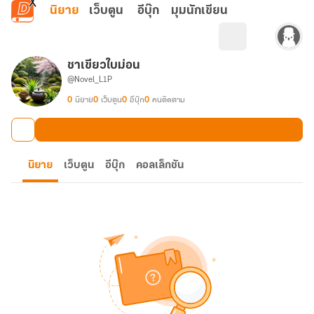
ข้ามไปยังเนื้อหาหลัก
นิยาย
เว็บตูน
อีบุ๊ก
มุมนักเขียน
ชาเขียวใบม่อน
@Novel_L1P
0
นิยาย
0
เว็บตูน
0
อีบุ๊ก
0
คนติดตาม
นิยาย
เว็บตูน
อีบุ๊ก
คอลเล็กชัน