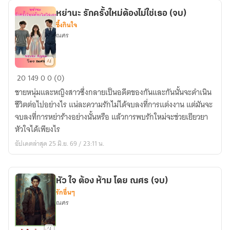
หย่านะ รักครั้งใหม่ต้องไม่ใช่เธอ (จบ)
ซึ้งกินใจ
ณศร
หย่า
20
149
0
0 (0)
นะ
ชายหนุ่มและหญิงสาวซึ่งกลายเป็นอดีตของกันและกันนั้นจะดำเนิน
รัก
ชีวิตต่อไปอย่างไร แน่ละความรักไม่ได้จบลงที่การแต่งงาน แต่มันจะ
ครั้ง
จบลงที่การหย่าร้างอย่างนั้นหรือ แล้วการพบรักใหม่จะช่วยเยียวยา
ใหม่
หัวใจได้เพียงไร
ต้อง
อัปเดตล่าสุด 25 มิ.ย. 69 / 23:11 น.
ไม่ใช่
เธอ
(จบ)
หัว ใจ ต้อง ห้าม โดย ณศร (จบ)
รักอื่นๆ
ณศร