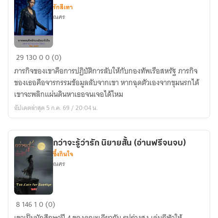
รักสีเทา
ณศร
จาร
29
130
0
0 (0)
กรรม
ภารกิจของเขาคือการปฏิบัติการลับให้กับกองทัพเรือสหรัฐ ภารกิจ
รัก
ของเธอคือจารกรรมข้อมูลลับจากเขา หากฉุดตัวเองจากขุมนรกได้
หักเห
เขาจะพลิกแผ่นดินหาเธอจนเจอได้ไหม
ลี่
อัปเดตล่าสุด 5 ก.ค. 69 / 20:04 น.
ยม
หัวใจ
(จบ)
กว่าจะรู้ว่ารัก นิยายสั้น (อ่านฟรีจนจบ)
ซึ้งกินใจ
ณศร
กว่า
8
146
1
0 (0)
จะ