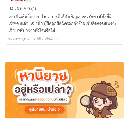
หัว
14
26
0
5.0 (1)
ใจ
เขาเป็นเสือยิ้มยาก ปากเปราะที่ได้บังเอิญมาหลงรักสาวโก๊ะที่มี
ต้อง
เจ้าของแล้ว ‘หมาปั๊ก’ผู้ยึดถูกยึดผิดจะกล้าข้ามเส้นศีลธรรมเพราะ
ห้าม
เสียงเพรียกจากหัวใจหรือไม่
โดย
อัปเดตล่าสุด 2 มิ.ย. 69 / 05:27 น.
ณศร
(จบ)