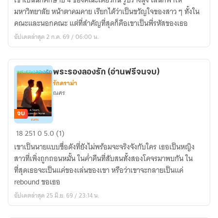
เขาเป็นนักศึกษาปี 4 ของคณะเดียวกัน รูปร่างสูง เล่นกีฬาให้
รู้
มหาวิทยาลัย หน้าตาคมคาย เรียกได้ว่าเป็นขวัญใจของสาว ๆ ทั้งใน
ว่า
คณะและนอกคณะ แต่ที่สำคัญที่สุดก็คือเขาเป็นพี่รหัสของเธอ
รัก
อัปเดตล่าสุด 2 ก.ค. 69 / 06:00 น.
นิยาย
สั้น
(อ่าน
พระรองลองรัก (อ่านฟรีจนจบ)
ฟรี
รักดราม่า
จนจบ)
ณศร
จบ
พระรอง
18
251
0
5.0 (1)
ลอง
เขาเป็นนายแบบชื่อดังที่ยังไม่พร้อมจะจริงจังกับใคร เธอเป็นหญิง
รัก
สาวที่เพิ่งถูกถอนหมั้น ในค่ำคืนที่สับสนทั้งสองโคจรมาพบกัน ใน
(อ่าน
ที่สุดเธอจะเป็นแค่ของเล่นของเขา หรือว่าเขาจะกลายเป็นแค่
ฟรี
rebound ขอเธอ
จนจบ)
อัปเดตล่าสุด 25 มิ.ย. 69 / 23:14 น.