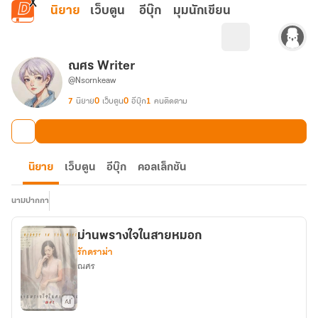
ข้ามไปยังเนื้อหาหลัก
นิยาย
เว็บตูน
อีบุ๊ก
มุมนักเขียน
ณศร Writer
@Nsornkeaw
7
นิยาย
0
เว็บตูน
0
อีบุ๊ก
1
คนติดตาม
นิยาย
เว็บตูน
อีบุ๊ก
คอลเล็กชัน
นามปากกา
ม่านพรางใจในสายหมอก
รักดราม่า
ณศร