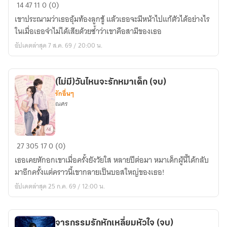
ม่าน
14
47
11
0 (0)
พราง
เขาประณามว่าเธออุ้มท้องลูกชู้ แล้วเธอจะมีหน้าไปแก้ตัวได้อย่างไร
ใจ
ในเมื่อเธอจำไม่ได้เสียด้วยซ้ำว่าเขาคือสามีของเธอ
ใน
อัปเดตล่าสุด 7 ส.ค. 69 / 20:00 น.
สาย
หมอก
(ไม่มี)วันไหนจะรักหมาเด็ก (จบ)
รักอื่นๆ
ณศร
(ไม่มี)วัน
27
305
17
0 (0)
ไหน
เธอเคยหักอกเขาเมื่อครั้งยังวัยใส หลายปีต่อมา หมาเด็กผู้นี้ได้กลับ
จะ
มาอีกครั้งแต่คราวนี้เขากลายเป็นบอสใหญ่ของเธอ!
รัก
อัปเดตล่าสุด 25 ก.ค. 69 / 12:00 น.
หมา
เด็ก
(จบ)
จารกรรมรักหักเหลี่ยมหัวใจ (จบ)