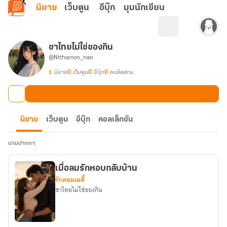
ข้ามไปยังเนื้อหาหลัก
นิยาย
เว็บตูน
อีบุ๊ก
มุมนักเขียน
ชาไทยไม่ใช่ของกิน
@Ntthamon_nan
1
นิยาย
0
เว็บตูน
0
อีบุ๊ก
0
คนติดตาม
นิยาย
เว็บตูน
อีบุ๊ก
คอลเล็กชัน
นามปากกา
เมื่อลมรักหอบกลับบ้าน
รักคอมเมดี้
ชาไทยไม่ใช่ของกิน