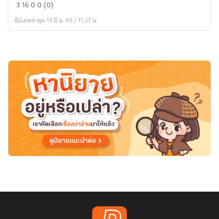
เมื่อ
3
16
0
0 (0)
ลม
อัปเดตล่าสุด 19 มิ.ย. 69 / 11:37 น.
รัก
หอบ
กลับ
บ้าน