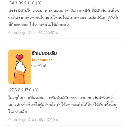
กะเทาะ
34
3.09K
11
0 (0)
เปลือก(หัว)ใจ
คำว่า ดีเกินไป อรชุนเจอมาตลอด เขาคิดว่าคงมีรักที่ดีสักวัน แต่ใคร
ไอที
จะคิดว่าคนที่เขาสนใจจะไม่ใช่คนในสเปคของเขาแม้แต้น้อย รู้ตัวอีก
สาว
ทีก็ละสายตาไปจากเธอไม่ได้อีกต่อไป
อัปเดตล่าสุด 17 ก.ค. 69 / 20:57 น.
รักไม่ยอมลับ
รักหวานแหวว
ปลายปักษ์
รัก
27
3.8K
17
0 (0)
ไม่
ใครๆก็อยากเปิดเผยความสัมพันธ์กับเขาจะตาย ยกเว้นนัชรินทร์
ยอม
หญิงสาวจืดชืดที่ไม่รู้มีดีอะไร ทำให้เขายอมไม่ได้ที่จะให้รักครั้งนี้อยู่
ลับ
ในความลับ
อัปเดตล่าสุด 12 พ.ย. 68 / 17:00 น.