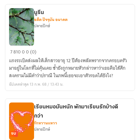
นูรีน
อดีต ปัจจุบัน อนาคต
ปลายปักษ์
นู
7
810
0
0 (0)
รีน
แรงระเบิดส่งผลให้เด็กสาวอายุ 12 ปีต้องพลัดพรากจากครอบครัว
มาอยู่ในโลกที่ไม่คุ้นเคย ซ้ำยังถูกหมายหัวกล่าวหาว่าเธอคือไส้ศึก
สงครามไม่มีคำว่าปราณี ในภพนี้เธอจะเอาตัวรอดได้ยังไง?
อัปเดตล่าสุด 13 ก.พ. 68 / 13:43 น.
เรียนหมอมันหนัก พักมาเรียนรักบ้างดี
กว่า
รักหวานแหวว
ปลายปักษ์
จบ