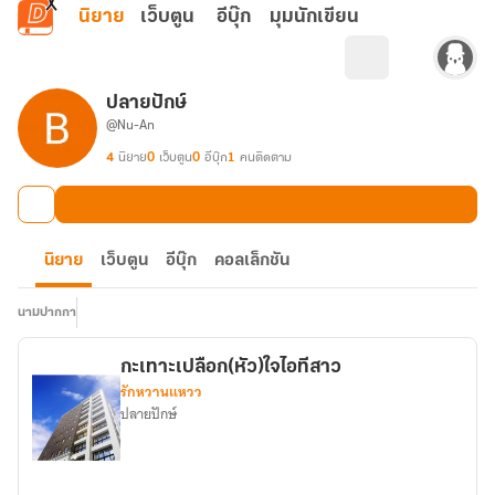
ข้ามไปยังเนื้อหาหลัก
นิยาย
เว็บตูน
อีบุ๊ก
มุมนักเขียน
ปลายปักษ์
@Nu-An
4
นิยาย
0
เว็บตูน
0
อีบุ๊ก
1
คนติดตาม
นิยาย
เว็บตูน
อีบุ๊ก
คอลเล็กชัน
นามปากกา
กะเทาะเปลือก(หัว)ใจไอทีสาว
รักหวานแหวว
ปลายปักษ์