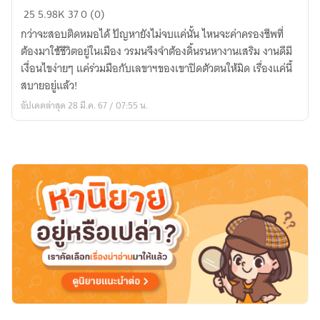
เรียน
25
5.98K
37
0 (0)
หมอ
กว่าจะสอบติดหมอได้ ปัญหายังไม่จบแค่นั้น ไหนจะค่าครองชีพที่
มัน
ต้องมาใช้ชีวิตอยู่ในเมือง วรมนจึงจำต้องดิ้นรนหางานเสริม งานดีมี
หนัก
เงื่อนไขง่ายๆ แค่ร่วมมือกับเลขาฯของเขาปิดตัวตนให้มิด เรื่องแค่นี้
พัก
สบายอยู่แล้ว!
มา
อัปเดตล่าสุด 28 มี.ค. 67 / 07:55 น.
เรียน
รัก
บ้าง
ดี
กว่า