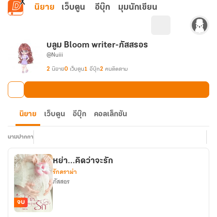
ข้ามไปยังเนื้อหาหลัก
นิยาย
เว็บตูน
อีบุ๊ก
มุมนักเขียน
บลูม Bloom writer-ภัสสรอร
@Nuiii
2
นิยาย
0
เว็บตูน
1
อีบุ๊ก
2
คนติดตาม
นิยาย
เว็บตูน
อีบุ๊ก
คอลเล็กชัน
นามปากกา
หย่า...คิดว่าจะรัก
รักดราม่า
ภัสสอร
จบ