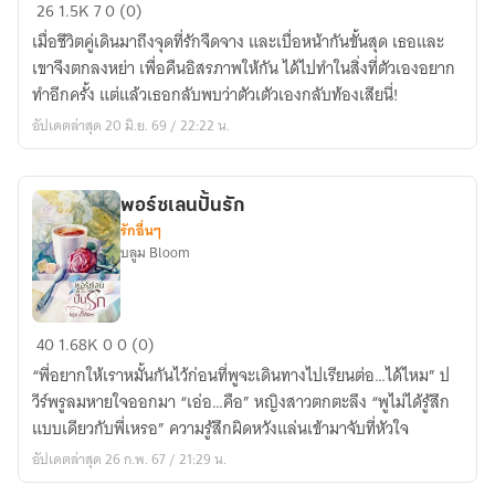
หย่า...คิด
26
1.5K
7
0 (0)
ว่า
เมื่อชีวิตคู่เดินมาถึงจุดที่รักจืดจาง และเบื่อหน้ากันขั้นสุด เธอและ
จะ
เขาจึงตกลงหย่า เพื่อคืนอิสรภาพให้กัน ได้ไปทำในสิ่งที่ตัวเองอยาก
รัก
ทำอีกครั้ง แต่แล้วเธอกลับพบว่าตัวเตัวเองกลับท้องเสียนี่!
อัปเดตล่าสุด 20 มิ.ย. 69 / 22:22 น.
พอร์ซเลนปั้นรัก
รักอื่นๆ
บลูม Bloom
พอร์ซ
40
1.68K
0
0 (0)
เลน
“พี่อยากให้เราหมั้นกันไว้ก่อนที่พูจะเดินทางไปเรียนต่อ…ได้ไหม” ป
ปั้น
วีร์พรูลมหายใจออกมา “เอ่อ…คือ” หญิงสาวตกตะลึง “พูไม่ได้รู้สึก
รัก
แบบเดียวกับพี่เหรอ” ความรู้สึกผิดหวังแล่นเข้ามาจับที่หัวใจ
อัปเดตล่าสุด 26 ก.พ. 67 / 21:29 น.