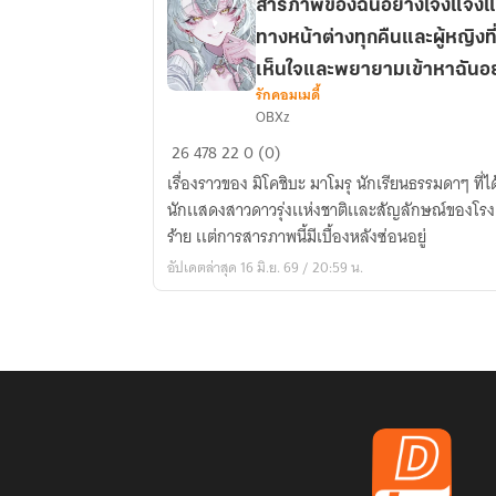
สารภาพของฉันอย่างโจ่งแจ้งแ
ทางหน้าต่างทุกคืนและผู้หญิงที่แส
เห็นใจและพยายามเข้าหาฉันอย่า
รักคอมเมดี้
[นิ
กลัว
OBXz
ยาย
26
478
22
0 (0)
เเปล/Wn]
เรื่องราวของ มิโคชิบะ มาโมรุ นักเรียนธรรมดาๆ ที่ไ
วีรสตรี
นักเเสดงสาวดาวรุ่งเเห่งชาติเเละสัญลักษณ์ของโรง
แห่ง
ร้าย เเต่การสารภาพนี้มีเบื้องหลังซ่อนอยู่
ชาติ
ผู้
อัปเดตล่าสุด 16 มิ.ย. 69 / 20:59 น.
ซึ่ง
ปฏิเสธ
คำ
สารภาพ
ของ
ฉัน
อย่าง
โจ่งแจ้ง