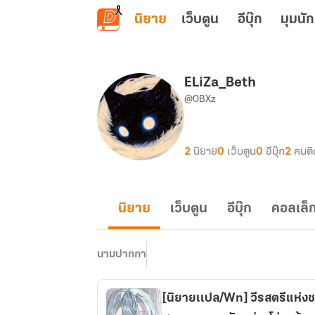
ข้ามไปยังเนื้อหาหลัก
นิยาย
เว็บตูน
อีบุ๊ก
มุมนัก
ELiZa_Beth
@OBXz
2
นิยาย
0
เว็บตูน
0
อีบุ๊ก
2
คนต
นิยาย
เว็บตูน
อีบุ๊ก
คอลเล็ก
นามปากกา
[นิยายเเปล/Wn] วีรสตรีแห่งชาต