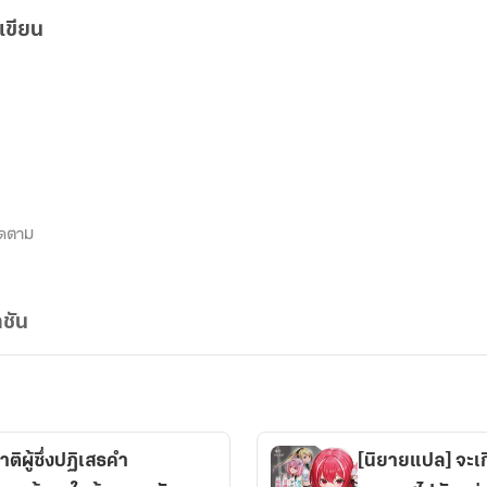
เขียน
ิดตาม
ชัน
ิผู้ซึ่งปฏิเสธคำ
[นิยายแปล] จะเกิ