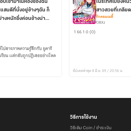
อบเข้ามาในห้องของฉัน
เนรเทศไปยังหน่ว
นดีที่นั่งอยู่ข้างๆฉัน ก็
สาวสวยที่เกลียดผ
รักคอมเมดี้
งหนักซึ่งค่อนข้างน่า
OBXz
[นิยาย
1
66
1
0 (0)
แปล]
จะ
ด้ไปสารภาพความรู้สึกกับ ยูคาริ
เกิด
เรียน เเต่กลับถูกปฎิเสธอย่างโหด
อะไร
ขึ้น
ถ้า
อัปเดตล่าสุด 8 มิ.ย. 69 / 20:56 น.
เด็ก
ชาย
ผู้
ซื่อตรง
เกิน
ไป
วิธีการใช้งาน
ถูก
เนรเทศ
วิธีเติม Coin / ชำระเงิน