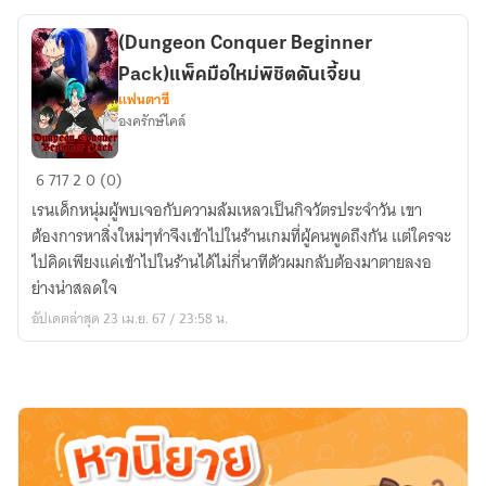
ปากกา
ใน
(Dungeon Conquer Beginner
มือ
Pack)แพ็คมือใหม่พิชิตดันเจี้ยน
ฉัน
แฟนตาซี
องครักษ์ไคล์
(Dungeon
6
717
2
0 (0)
Conquer
เรนเด็กหนุ่มผู้พบเจอกับความล้มเหลวเป็นกิจวัตรประจําวัน เขา
Beginner
ต้องการหาสิ่งใหม่ๆทำจึงเข้าไปในร้านเกมที่ผู้คนพูดถึงกัน แต่ใครจะ
Pack)แพ็
ไปคิดเพียงแค่เข้าไปในร้านได้ไม่กี่นาทีตัวผมกลับต้องมาตายลงอ
คมือ
ย่างน่าสลดใจ
ใหม่
อัปเดตล่าสุด 23 เม.ย. 67 / 23:58 น.
พิชิต
ดัน
เจี้ยน