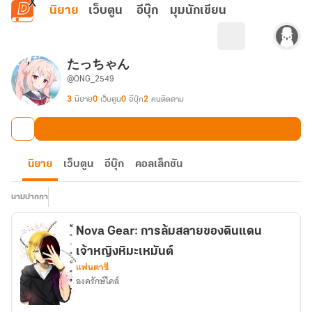
ข้ามไปยังเนื้อหาหลัก
นิยาย
เว็บตูน
อีบุ๊ก
มุมนักเขียน
たっちゃん
@ONG_2549
3
นิยาย
0
เว็บตูน
0
อีบุ๊ก
2
คนติดตาม
นิยาย
เว็บตูน
อีบุ๊ก
คอลเล็กชัน
นามปากกา
Nova Gear: การล้มสลายของดินแดน
เจ้าหญิงหิมะเหมันต์
แฟนตาซี
องครักษ์ไคล์