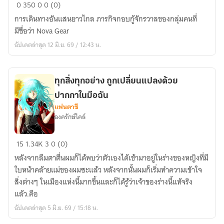
Nova
0
350
0
0 (0)
Gear:
การเดินทางอันแสนยาวไกล ภารกิจกอบกู้จักรวาลของกลุ่มคนที่
การ
มีชื่อว่า Nova Gear
ล้ม
อัปเดตล่าสุด 12 มิ.ย. 69 / 12:43 น.
สลาย
ของ
ดิน
ทุกสิ่งทุกอย่าง ถูกเปลี่ยนแปลงด้วย
แดน
ปากกาในมือฉัน
เจ้า
แฟนตาซี
หญิง
องครักษ์ไคล์
หิมะ
เหมันต์
ทุก
15
1.34K
3
0 (0)
สิ่ง
หลังจากลืมตาตื่นผมก็ได้พบว่าตัวเองได้เข้ามาอยู่ในร่างของหญิงที่มี
ทุก
ใบหน้าคล้ายแม่ของผมซะแล้ว หลังจากนั้นผมก็เริ่มทำความเข้าใจ
อย่าง
สิ่งต่างๆ ในเมืองแห่งนี้มากขึ้นและก็ได้รู้ว่าเจ้าของร่างนี้แท้จริง
ถูก
แล้ว.คือ
เปลี่ยนแปลง
อัปเดตล่าสุด 5 มิ.ย. 69 / 15:18 น.
ด้วย