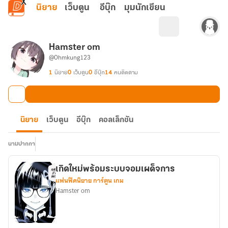
ข้ามไปยังเนื้อหาหลัก
นิยาย
เว็บตูน
อีบุ๊ก
มุมนักเขียน
Hamster om
@Ohmkung123
1
นิยาย
0
เว็บตูน
0
อีบุ๊ก
14
คนติดตาม
นิยาย
เว็บตูน
อีบุ๊ก
คอลเล็กชัน
นามปากกา
เกิดใหม่พร้อมระบบจอมเผด็จการ
แฟนฟิคนิยาย การ์ตูน เกม
Hamster om