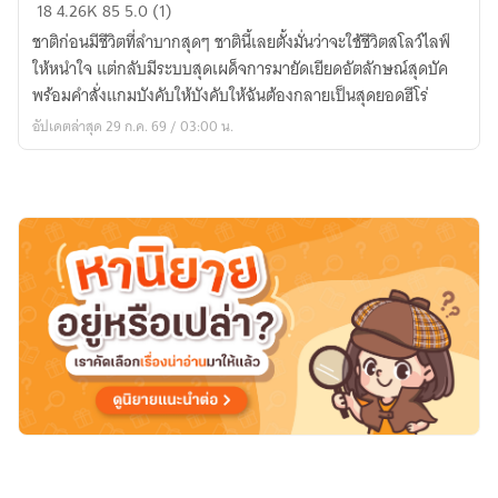
เกิด
18
4.26K
85
5.0 (1)
ใหม่
ชาติก่อนมีชีวิตที่ลำบากสุดๆ ชาตินี้เลยตั้งมั่นว่าจะใช้ชีวิตสโลว์ไลฟ์
พร้อม
ให้หนำใจ แต่กลับมีระบบสุดเผด็จการมายัดเยียดอัตลักษณ์สุดบัค
ระบบ
พร้อมคำสั่งแกมบังคับให้บังคับให้ฉันต้องกลายเป็นสุดยอดฮีโร่
จอม
อัปเดตล่าสุด 29 ก.ค. 69 / 03:00 น.
เผด็จการ