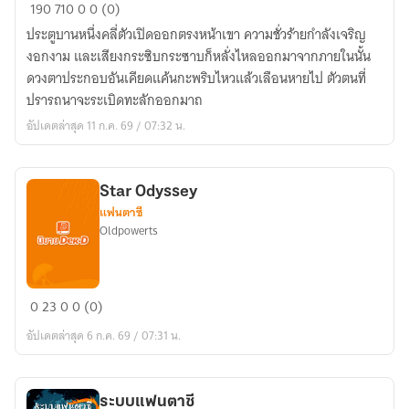
สำนักงาน
190
710
0
0 (0)
นักสืบ
ประตูบานหนึ่งคลี่ตัวเปิดออกตรงหน้าเขา ความชั่วร้ายกำลังเจริญ
เรื่อง
งอกงาม และเสียงกระซิบกระซาบก็หลั่งไหลออกมาจากภายในนั้น
เหนือ
ดวงตาประกอบอันเคียดแค้นกะพริบไหวแล้วเลือนหายไป ตัวตนที่
ธรรมชาติ
ปรารถนาจะระเบิดทะลักออกมาถ
อัปเดตล่าสุด 11 ก.ค. 69 / 07:32 น.
Star Odyssey
แฟนตาซี
Oldpowerts
Star
0
23
0
0 (0)
Odyssey
อัปเดตล่าสุด 6 ก.ค. 69 / 07:31 น.
ระบบแฟนตาซี