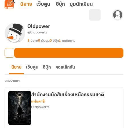
ข้ามไปยังเนื้อหาหลัก
นิยาย
เว็บตูน
อีบุ๊ก
มุมนักเขียน
Oldpower
@Oldpowerts
3
นิยาย
0
เว็บตูน
0
อีบุ๊ก
1
คนติดตาม
นิยาย
เว็บตูน
อีบุ๊ก
คอลเล็กชัน
นามปากกา
สำนักงานนักสืบเรื่องเหนือธรรมชาติ
แฟนตาซี
Oldpowerts