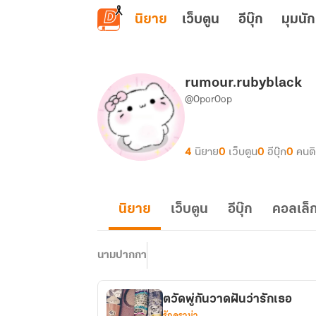
ข้ามไปยังเนื้อหาหลัก
นิยาย
เว็บตูน
อีบุ๊ก
มุมนัก
rumour.rubyblack
@OporOop
4
นิยาย
0
เว็บตูน
0
อีบุ๊ก
0
คนต
นิยาย
เว็บตูน
อีบุ๊ก
คอลเล็ก
นามปากกา
ตวัดพู่กันวาดฝันว่ารักเธอ
รักดราม่า