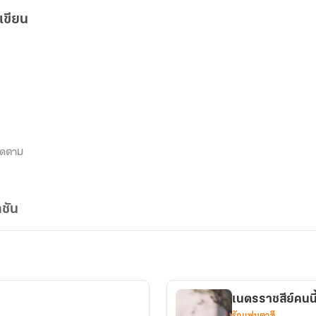
เขียน
ิดตาม
ชัน
เนตรราชสีย์คนนี
รักแฟนตาซี