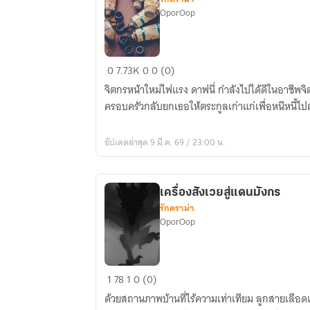
OporOop
ตวัด
0
7.73K
0
0 (0)
พู่กัน
จิตกรหน้าใหม่ไฟแรง ดาฟนี่ กำลังไปได้ดีในอาชีพ
วาด
ครอบครัวกลับยกเธอให้ตระกูลเก่าแก่เพื่อหนีหนี้ไ
ฝัน
ว่า
อัปเดตล่าสุด 9 มี.ค. 69 / 23:00 น.
รัก
เธอ
เครื่องสังเวยสู่แดนมังกร
รักดราม่า
OporOop
เครื่อง
1
78
1
0 (0)
สังเวย
ด้วยสถานภาพบ้านที่ไร้ความเท่าเทียม ลูกสายเลือ
สู่