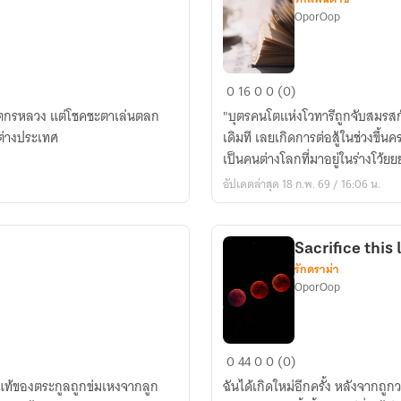
OporOop
เนตร
0
16
0
0 (0)
ราช
จิตกรหลวง แต่โชคชะตาเล่นตลก
"บุตรคนโตแห่งโวทารีถูกจับสมรสกั
สีย์
ปต่างประเทศ
เดิมที เลยเกิดการต่อสู้ในช่วงขึ้น
คน
เป็นคนต่างโลกที่มาอยู่ในร่างโว้ยย
นี้
อัปเดตล่าสุด 18 ก.พ. 69 / 16:06 น.
เป็น
ติ่ง
ของ
Sacrifice this 
ราชันย์
รักดราม่า
พยัคฆ์
OporOop
ขาว
Sacrifice
0
44
0
0 (0)
this
ดแท้ของตระกูลถูกข่มเหงจากลูก
ฉันได้เกิดใหม่อีกครั้ง หลังจากถูก
love