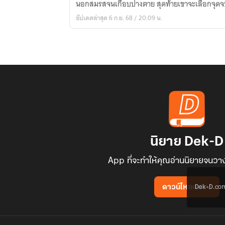
นอกสมรสจนเกือบปางตาย สุดท้ายเขาจะเลือกจุด
แดน
อัปเดตล่าสุด 6 ก.ย. 68 / 20:09 น.
มังกร
นิยาย Dek-D
App ที่จะทำให้คุณอ่านนิยายจนวาง
Dek-D.com ใช
ดาวน์โหลดแอป