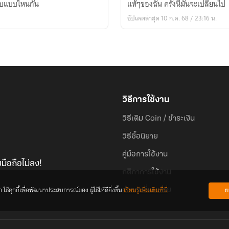
จบแบบไหนกัน
แท้ๆของฉัน ครั้งนี้มันจะเปลี่ยนไป
อัปเดตล่าสุด 10 ก.ค. 68 / 23:16 น.
วิธีการใช้งาน
วิธีเติม Coin / ชำระเงิน
วิธีซื้อนิยาย
คู่มือการใช้งาน
มือถือไม่ลง!
กติกาการใช้งาน
้คุกกี้เพื่อพัฒนาประสบการณ์ของ ผู้ใช้ให้ดียิ่งขึ้น
เรียนรู้เพิ่มเติมที่นี่
ย
คำถามที่พบบ่อย