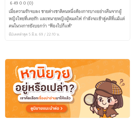
คดี
6
49
0
0 (0)
ของ
เมื่อความรักจบลง ชายต่างชาติคนหนึ่งต้องการบางอย่างคืนจากผู้
คน
หญิงไทยที่เคยรัก และทนายหญิงผู้หมดไฟ กำลังจะเข้าสู่คดีที่แม้แต่
รัก
คนในวงการยังบอกว่า “ฟ้องไปก็แพ้”
เก่า
อัปเดตล่าสุด 5 มิ.ย. 69 / 22:10 น.
ตอน
อะไร
ที่
ต้อง
เรียก
คืน