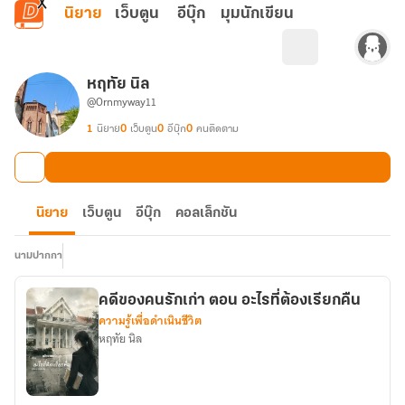
ข้ามไปยังเนื้อหาหลัก
นิยาย
เว็บตูน
อีบุ๊ก
มุมนักเขียน
หฤทัย นิล
@Ornmyway11
1
นิยาย
0
เว็บตูน
0
อีบุ๊ก
0
คนติดตาม
นิยาย
เว็บตูน
อีบุ๊ก
คอลเล็กชัน
นามปากกา
คดีของคนรักเก่า ตอน อะไรที่ต้องเรียกคืน
ความรู้เพื่อดำเนินชีวิต
หฤทัย นิล