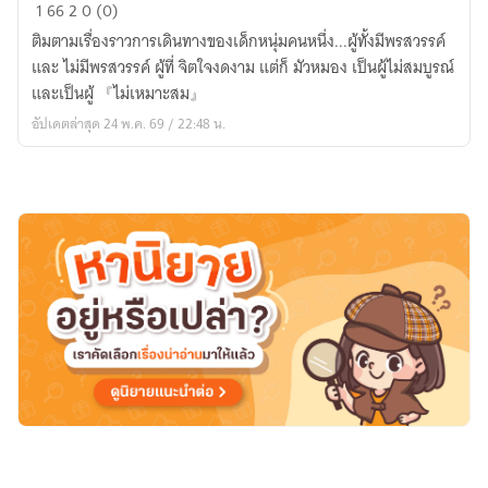
『Type-
1
66
2
0 (0)
Moon』
ติมตามเรื่องราวการเดินทางของเด็กหนุ่มคนหนึ่ง...ผู้ทั้งมีพรสวรรค์
จิต
และ ไม่มีพรสวรรค์ ผู้ที่ จิตใจงดงาม แต่ก็ มัวหมอง เป็นผู้ไม่สมบูรณ์
วิญญาณ
และเป็นผู้ 『ไม่เหมาะสม』
อัน
อัปเดตล่าสุด 24 พ.ค. 69 / 22:48 น.
ไม่
สมบูรณ์
ภาย
ใต้
แสงจันทร์