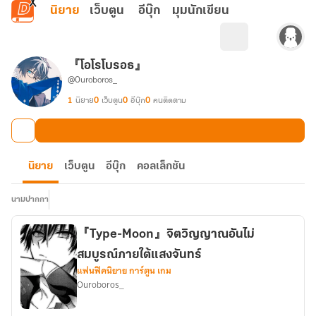
ข้ามไปยังเนื้อหาหลัก
นิยาย
เว็บตูน
อีบุ๊ก
มุมนักเขียน
『โอโรโบรอธ』
@Ouroboros_
1
นิยาย
0
เว็บตูน
0
อีบุ๊ก
0
คนติดตาม
นิยาย
เว็บตูน
อีบุ๊ก
คอลเล็กชัน
นามปากกา
『Type-Moon』จิตวิญญาณอันไม่
สมบูรณ์ภายใต้แสงจันทร์
แฟนฟิคนิยาย การ์ตูน เกม
Ouroboros_