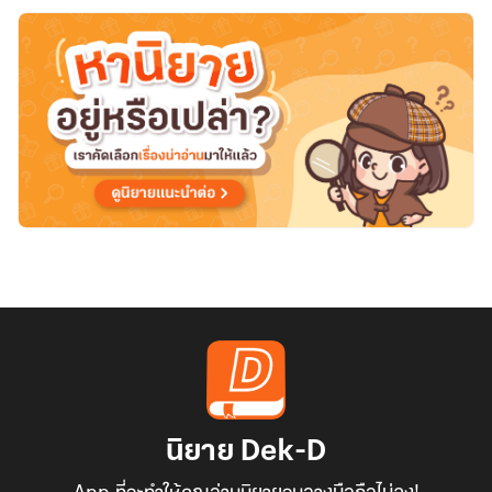
โลก
นิยาย Dek-D