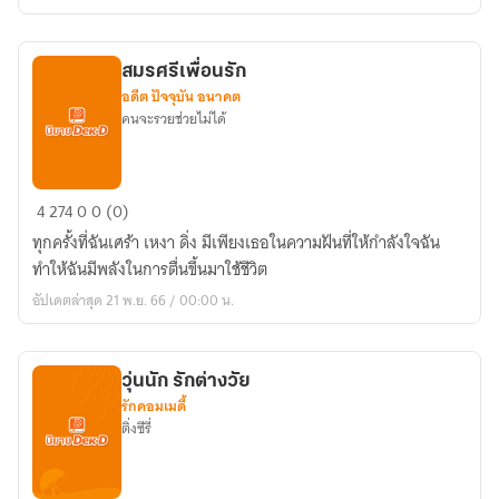
บันทึก
การ
เดิน
สมรศรีเพื่อนรัก
ทาง
อดีต ปัจจุบัน อนาคต
ของ
คนจะรวยช่วยไม่ได้
ชีวิต
ที่
ไม่
สมร
4
274
0
0 (0)
เคย
ศรี
เดิน
ทุกครั้งที่ฉันเศร้า เหงา ดิ่ง มีเพียงเธอในความฝันที่ให้กำลังใจฉัน
เพื่อน
เป็น
ทำให้ฉันมีพลังในการตื่นขึ้นมาใช้ชีวิต
รัก
เส้น
อัปเดตล่าสุด 21 พ.ย. 66 / 00:00 น.
ตรง
วุ่นนัก รักต่างวัย
รักคอมเมดี้
ติ่งซีรี่