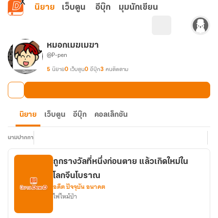
ข้ามไปยังเนื้อหาหลัก
นิยาย
เว็บตูน
อีบุ๊ก
มุมนักเขียน
หมอกเมฆเมฆา
@P-pen
5
นิยาย
0
เว็บตูน
0
อีบุ๊ก
3
คนติดตาม
นิยาย
เว็บตูน
อีบุ๊ก
คอลเล็กชัน
นามปากกา
ถูกรางวัลที่หนึ่งก่อนตาย แล้วเกิดใหม่ใน
โลกจีนโบราณ
อดีต ปัจจุบัน อนาคต
ไฟไหม้ป่า