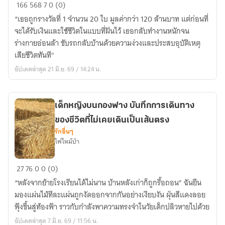
ถูก
166
568
7
0 (0)
รางวัล
“เธอถูกรางวัลที่ 1 จำนวน 20 ใบ มูลค่ากว่า 120 ล้านบาท แต่ก่อนที่
ที่
จะได้รับเงินและใช้ชีวิตในแบบที่ฝันไว้ เธอกลับทำงานหนักจน
หนึ่ง
ร่างกายอ่อนล้า ขับรถกลับบ้านด้วยความง่วงและประสบอุบัติเหตุ
ก่อน
เสียชีวิตทันที"
ตาย
อัปเดตล่าสุด 21 มิ.ย. 69 / 14:24 น.
แล้ว
เกิด
ใหม่
เด็กหญิงบนกองฟาง บันทึกการเดินทาง
ใน
ของชีวิตที่ไม่เคยเดินเป็นเส้นตรง
โลก
รักอื่นๆ
จีน
ไฟไหม้ป่า
โบราณ
เด็ก
27
76
0
0 (0)
หญิง
“หลังจากย้ายโรงเรียนได้ไม่นาน บ้านหลังเก่าก็ถูกรื้อถอน” ฉันยืน
บน
มองแผ่นไม้ทีละแผ่นถูกงัดออกจากกันอย่างเงียบงัน ฝุ่นสีแดงลอย
กอง
ฟุ้งขึ้นสู่ท้องฟ้า ราวกับกำลังพาความทรงจำในวัยเด็กปลิวหายไปด้วย
ฟาง
อัปเดตล่าสุด 7 มิ.ย. 69 / 11:56 น.