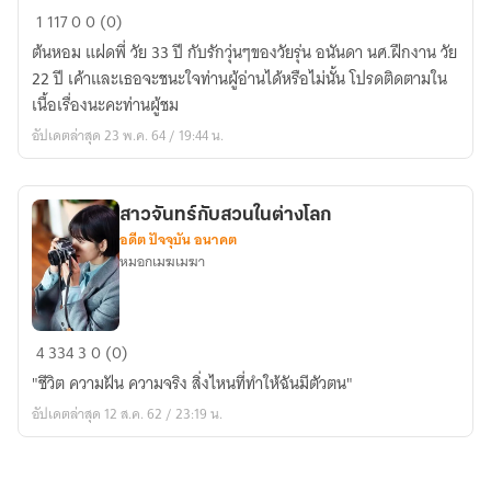
วุ่น
1
117
0
0 (0)
นัก
ต้นหอม แฝดพี่ วัย 33 ปี กับรักวุ่นๆของวัยรุ่น อนันดา นศ.ฝึกงาน วัย
รัก
22 ปี เค้าและเธอจะชนะใจท่านผู้อ่านได้หรือไม่นั้น โปรดติดตามใน
ต่าง
เนื้อเรื่องนะคะท่านผู้ชม
วัย
อัปเดตล่าสุด 23 พ.ค. 64 / 19:44 น.
สาวจันทร์กับสวนในต่างโลก
อดีต ปัจจุบัน อนาคต
หมอกเมฆเมฆา
สาว
4
334
3
0 (0)
จันทร์
"ชีวิต ความฝัน ความจริง สิ่งไหนที่ทำให้ฉันมีตัวตน"
กับ
อัปเดตล่าสุด 12 ส.ค. 62 / 23:19 น.
สวน
ใน
ต่าง