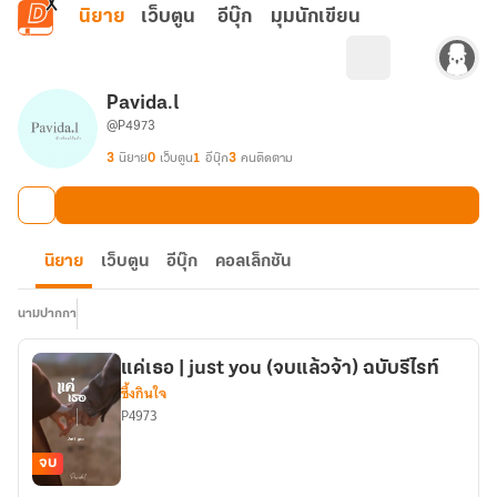
ข้ามไปยังเนื้อหาหลัก
นิยาย
เว็บตูน
อีบุ๊ก
มุมนักเขียน
Pavida.l
@P4973
3
นิยาย
0
เว็บตูน
1
อีบุ๊ก
3
คนติดตาม
นิยาย
เว็บตูน
อีบุ๊ก
คอลเล็กชัน
นามปากกา
แค่เธอ | just you (จบแล้วจ้า) ฉบับรีไรท์
ซึ้งกินใจ
P4973
จบ