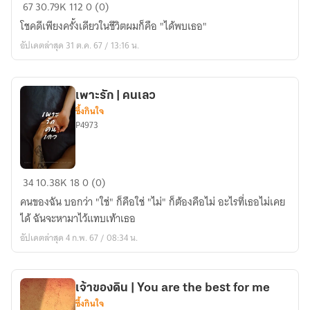
แค่
67
30.79K
112
0 (0)
เธอ
โชคดีเพียงครั้งเดียวในชีวิตผมก็คือ "ได้พบเธอ"
|
อัปเดตล่าสุด 31 ต.ค. 67 / 13:16 น.
just
you
(จบ
เพาะรัก | คนเลว
แล้ว
ซึ้งกินใจ
จ้า)
P4973
ฉบับ
รี
ไรท์
เพาะ
34
10.38K
18
0 (0)
รัก
คนของฉัน บอกว่า "ใช่" ก็คือใช่ "ไม่" ก็ต้องคือไม่ อะไรที่เธอไม่เคย
|
ได้ ฉันจะหามาไว้แทบเท้าเธอ
คน
อัปเดตล่าสุด 4 ก.พ. 67 / 08:34 น.
เลว
เจ้าของดิน | You are the best for me
ซึ้งกินใจ