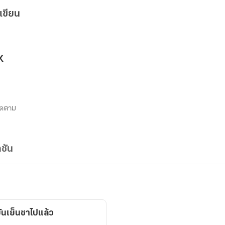
เขียน
K
ิดตาม
ชัน
มันเย็นชาไปแล้ว