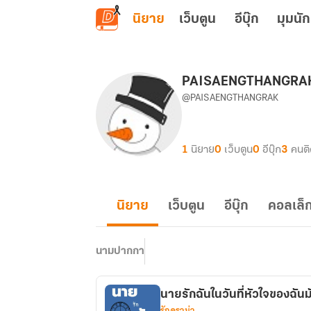
ข้ามไปยังเนื้อหาหลัก
นิยาย
เว็บตูน
อีบุ๊ก
มุมนัก
PAISAENGTHANGRA
@PAISAENGTHANGRAK
1
นิยาย
0
เว็บตูน
0
อีบุ๊ก
3
คนต
นิยาย
เว็บตูน
อีบุ๊ก
คอลเล็ก
นามปากกา
นายรักฉันในวันที่หัวใจของฉัน
รักดราม่า