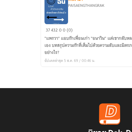
PAISAENGTHANGRAK
นาย
37
432
0
0 (0)
รัก
"แพรวา" แอบรักเพื่อนเก่า "อนาวิน" แต่เขากลับหล
ฉัน
เอง บทสรุปความรักที่เต็มไปด้วยความลับและมิต
ใน
อย่างไร?
วัน
อัปเดตล่าสุด 5 ส.ค. 69 / 00:46 น.
ที่
หัวใจ
ของ
ฉัน
มัน
เย็น
ชา
ไป
แล้ว