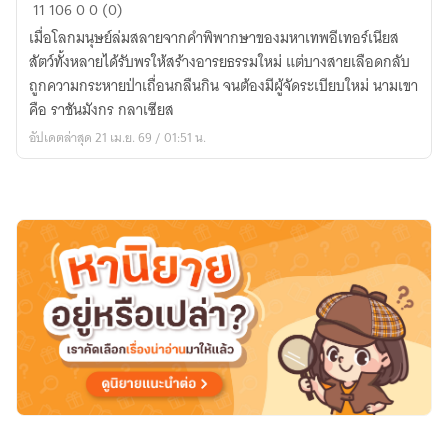
11
106
0
0 (0)
อี
เมื่อโลกมนุษย์ล่มสลายจากคำพิพากษาของมหาเทพอีเทอร์เนียส
เท
สัตว์ทั้งหลายได้รับพรให้สร้างอารยธรรมใหม่ แต่บางสายเลือดกลับ
อร์
ถูกความกระหายป่าเถื่อนกลืนกิน จนต้องมีผู้จัดระเบียบใหม่ นามเขา
เนีย
คือ ราชันมังกร กลาเซียส
ส
อัปเดตล่าสุด 21 เม.ย. 69 / 01:51 น.
(มหากาฬ
แห่ง
การ
ชำระ)