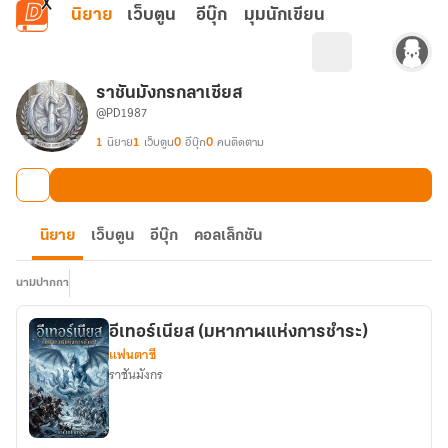
ข้ามไปยังเนื้อหาหลัก
นิยาย
เว็บตูน
อีบุ๊ก
มุมนักเขียน
ราชันมังกรกลาเซียส
@PD1987
1
นิยาย
1
เว็บตูน
0
อีบุ๊ก
0
คนติดตาม
นิยาย
เว็บตูน
อีบุ๊ก
คอลเล็กชัน
นามปากกา
​อีเทอร์เนียส (มหากาฬแห่งการชำระ)
แฟนตาซี
ราชันมังกร