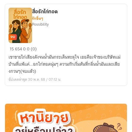
สื่อรักไก่ทอด
รักอื่นๆ
Possibility
จบ
สื่อ
15
654
0
0 (0)
รัก
เขาขายไก่เสียงดังจนน้ำมันกระเด็นทะลุใจ เธอคือเจ้าของบริษัทแม่
ไก่
บ้านที่แพ้แค่...อกไก่ทอดนุ่มๆ ความรักเริ่มต้นที่กลิ่นน้ำมันและเสีย
ทอด
งกวนๆ(จบแล้ว)
อัปเดตล่าสุด 30 พ.ค. 68 / 07:12 น.