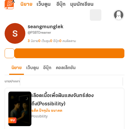
ข้ามไปยังเนื้อหาหลัก
นิยาย
เว็บตูน
อีบุ๊ก
มุมนักเขียน
seangmunglek
@PSBTDreamer
3
นิยาย
0
เว็บตูน
0
อีบุ๊ก
0
คนติดตาม
นิยาย
เว็บตูน
อีบุ๊ก
คอลเล็กชัน
นามปากกา
เลือดเนื้อเพื่อฝันแสงจันทร์ส่อง
ถึง(Possibility)
อดีต ปัจจุบัน อนาคต
Possibility
จบ