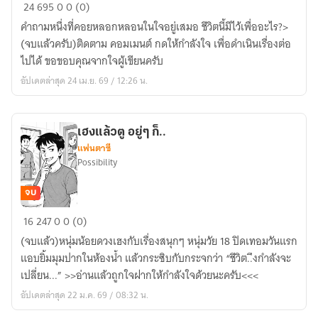
เลือด
24
695
0
0 (0)
เนื้อ
คำถามหนึ่งที่คอยหลอกหลอนในใจอยู่เสมอ ชีวิตนี้มีไว้เพื่ออะไร?>
เพื่อ
(จบแล้วครับ)ติดตาม คอมเมนต์ กดให้กำลังใจ เพื่อดำเนินเรื่องต่อ
ฝัน
ไปได้ ขอขอบคุณจากใจผู้เขียนครับ
แสงจันทร์
อัปเดตล่าสุด 24 เม.ย. 69 / 12:26 น.
ส่อง
ถึง(Possibility)
เฮงแล้วตู อยู่ๆ ก็..
แฟนตาซี
Possibility
จบ
เฮง
16
247
0
0 (0)
แล้ว
(จบแล้ว)หนุ่มน้อยดวงเฮงกับเรื่องสนุกๆ หนุ่มวัย 18 ปิดเทอมวันแรก
ตู
แอบยิ้มมุมปากในห้องน้ำ แล้วกระซิบกับกระจกว่า “ชีวิต..ึงกำลังจะ
อยู่ๆ
เปลี่ยน...” >>อ่านแล้วถูกใจฝากให้กำลังใจด้วยนะครับ<<<
ก็..
อัปเดตล่าสุด 22 ม.ค. 69 / 08:32 น.