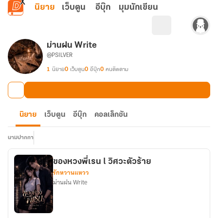
ข้ามไปยังเนื้อหาหลัก
นิยาย
เว็บตูน
อีบุ๊ก
มุมนักเขียน
ม่านฝน Write
@PSILVER
1
นิยาย
0
เว็บตูน
0
อีบุ๊ก
0
คนติดตาม
นิยาย
เว็บตูน
อีบุ๊ก
คอลเล็กชัน
นามปากกา
ของหวงพี่เรน l วิศวะตัวร้าย
รักหวานแหวว
ม่านฝน Write